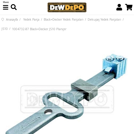
Menü
Anasayfa
Yedek Parça
Black+Decker Yedek Parçaları
Dekupaj Yedek Parçaları
JS10
1004732-87 Black+Decker JS10 Plançer