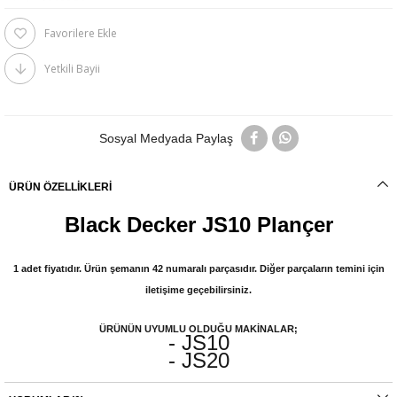
Favorilere Ekle
Yetkili Bayii
Sosyal Medyada Paylaş
ÜRÜN ÖZELLIKLERI
Black Decker JS10 Plançer
1 adet fiyatıdır. Ürün şemanın 42 numaralı parçasıdır. Diğer parçaların temini için
iletişime geçebilirsiniz.
ÜRÜNÜN UYUMLU OLDUĞU MAKİNALAR;
- JS10
- JS20
Orijinal yedek parçalarda garanti durumu; yetkili servislerin haricinde yapılan