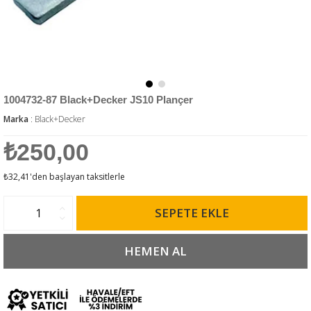
1004732-87 Black+Decker JS10 Plançer
Marka
:
Black+Decker
₺250,00
₺32,41
'den başlayan taksitlerle