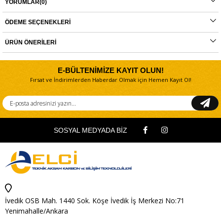
YORUMLAR
(0)
montajlarda ürünlerin iade veya değişim süreçleri bulunmamaktadır. Yedek
parçalar tamamı orijinal olup, fabrikadan çıkmadan kontrol edilmektedir. Yetkili
servis haricinde yapılan montajlardan kaynaklı sorunlar tamamen müşteriye aittir.
ÖDEME SEÇENEKLERI
Ürünlerin değişim süreçlerindeki kargo bedelleri müşteriye aittir.
ÜRÜN ÖNERILERI
E-BÜLTENİMİZE KAYIT OLUN!
Fırsat ve İndirimlerden Haberdar Olmak için Hemen Kayıt Ol!
SOSYAL MEDYADA BİZ
İvedik OSB Mah. 1440 Sok. Köşe İvedik İş Merkezi No:71
Yenimahalle/Ankara