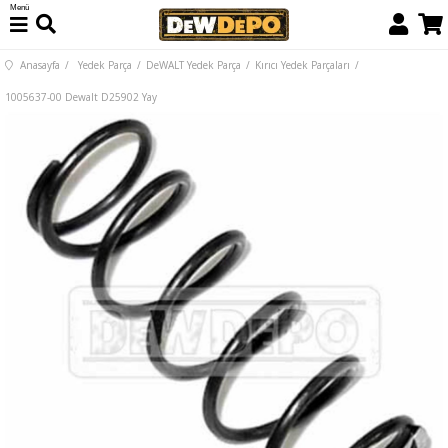
Menü
Anasayfa
Yedek Parça
DeWALT Yedek Parça
Kırıcı Yedek Parçaları
1005637-00 Dewalt D25902 Yay