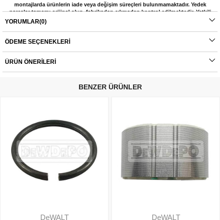
montajlarda ürünlerin iade veya değişim süreçleri bulunmamaktadır. Yedek
parçalar tamamı orijinal olup, fabrikadan çıkmadan kontrol edilmektedir. Yetkili
servis haricinde yapılan montajlardan kaynaklı sorunlar tamamen müşteriye aittir.
YORUMLAR
(0)
Ürünlerin değişim süreçlerindeki kargo bedelleri müşteriye aittir.
ÖDEME SEÇENEKLERI
ÜRÜN ÖNERILERI
BENZER ÜRÜNLER
DeWALT
DeWALT