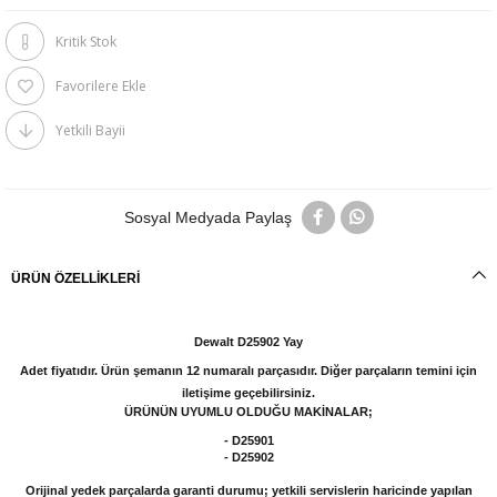
Kritik Stok
Favorilere Ekle
Yetkili Bayii
Sosyal Medyada Paylaş
ÜRÜN ÖZELLIKLERI
Dewalt D25902 Yay
Adet fiyatıdır. Ürün şemanın 12 numaralı parçasıdır. Diğer parçaların temini için
iletişime geçebilirsiniz.
ÜRÜNÜN UYUMLU OLDUĞU MAKİNALAR;
- D25901
- D25902
Orijinal yedek parçalarda garanti durumu; yetkili servislerin haricinde yapılan