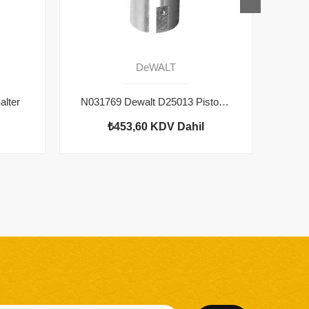
DeWALT
lter
N031769 Dewalt D25013 Piston Kılıf
100
₺453,60
KDV Dahil