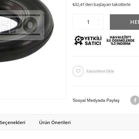
₺32,41
'den başlayan taksitlerle
Favorilere Ekle
Sosyal Medyada Paylaş
eçenekleri
Ürün Önerileri