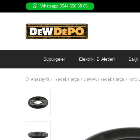
Whatsapp 0544 656 58 06
Süpürgeler
Elektrikli El Aletleri
Şarjlı 
Anasayfa
Yedek Parça
DeWALT Yedek Parça
Kırıcı