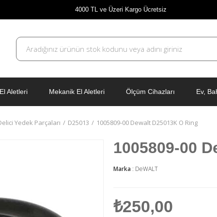
4000 TL ve Üzeri Kargo Ücretsiz
El Aletleri
Mekanik El Aletleri
Ölçüm Cihazları
Ev, Ba
 Delici Yedek Parçaları
D25013
1005809-00 Dewalt D25013K O Ring
1005809-00 D
Marka
:
DeWALT
₺250,00