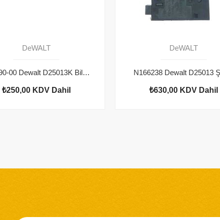
DeWALT
DeWALT
583890-00 Dewalt D25013K Bilye
N166238 Dewalt D25013 Şa
₺250,00
KDV Dahil
₺630,00
KDV Dahil