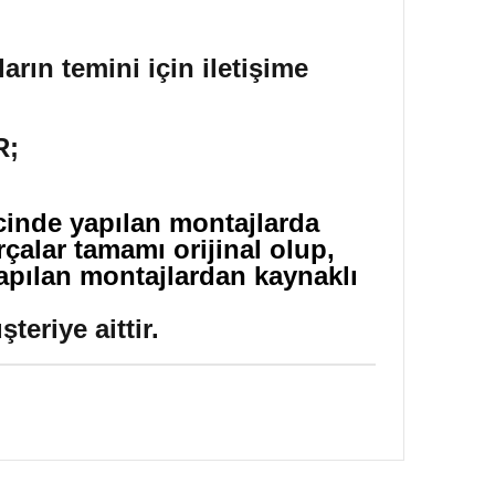
arın temini için iletişime
R;
icinde yapılan montajlarda
çalar tamamı orijinal olup,
yapılan montajlardan kaynaklı
eriye aittir.