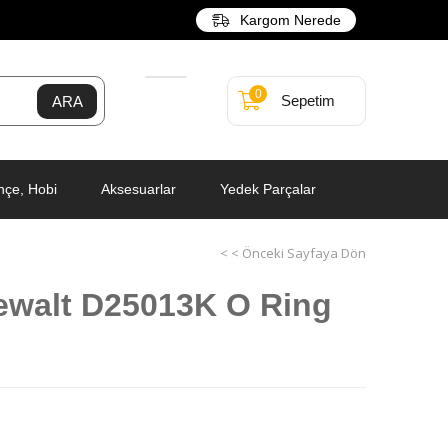
Kargom Nerede
0
Sepetim
hçe, Hobi
Aksesuarlar
Yedek Parçalar
< < Önceki Sayfaya Dön
ewalt D25013K O Ring