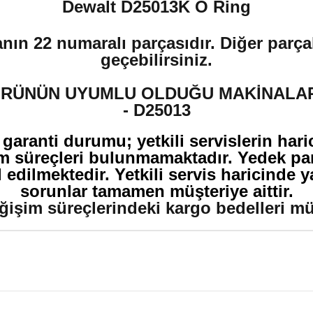
Dewalt D25013K O Ring
nın 22 numaralı parçasıdır. Diğer parçal
geçebilirsiniz.
RÜNÜN UYUMLU OLDUĞU MAKİNALA
- D25013
 garanti durumu; yetkili servislerin har
m süreçleri bulunmamaktadır. Yedek par
edilmektedir. Yetkili servis haricinde 
sorunlar tamamen müşteriye aittir.
ğişim süreçlerindeki kargo bedelleri müşt