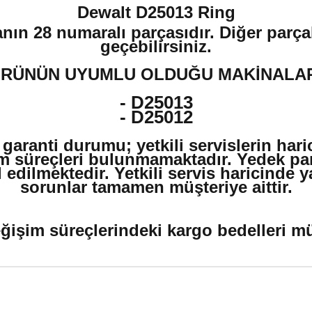
Dewalt D25013 Ring
nın 28 numaralı parçasıdır. Diğer parçal
geçebilirsiniz.
RÜNÜN UYUMLU OLDUĞU MAKİNALA
- D25013
- D25012
 garanti durumu; yetkili servislerin har
m süreçleri bulunmamaktadır. Yedek par
edilmektedir. Yetkili servis haricinde 
sorunlar tamamen müşteriye aittir.
ğişim süreçlerindeki kargo bedelleri müş