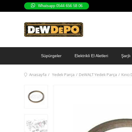
Whatsapp 0544 656 58 06
Süpürgeler
Elektrikli El Aletleri
Şarjlı 
Anasayfa
Yedek Parça
DeWALT Yedek Parça
Kırıcı