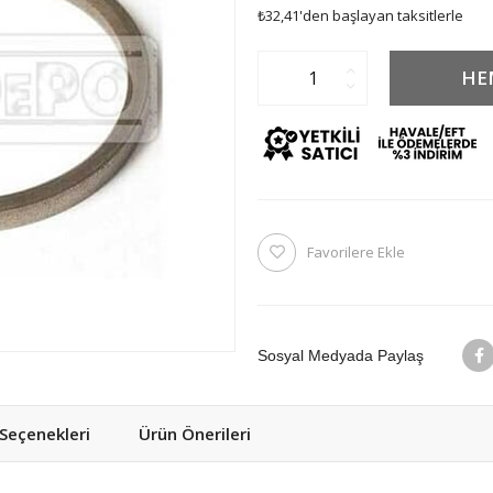
₺32,41
'den başlayan taksitlerle
Favorilere Ekle
Sosyal Medyada Paylaş
eçenekleri
Ürün Önerileri