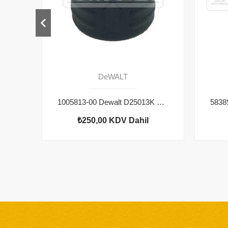
DeWALT
1005813-00 Dewalt D25013K Bilezik
₺250,00
KDV Dahil