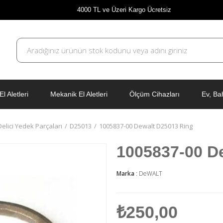
4000 TL ve Üzeri Kargo Ücretsiz
El Aletleri
Mekanik El Aletleri
Ölçüm Cihazları
Ev, Ba
 Delici Yedek Parçaları
D25013
1005837-00 Dewalt D25013 Ring
1005837-00 D
Marka
:
DeWALT
₺250,00