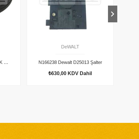
DeWALT
1005809-00 Dewalt D25013K O Ring
N166238 Dewalt D25013 Şalter
₺630,00
KDV Dahil