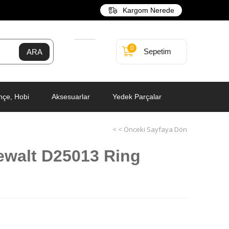
Kargom Nerede
0
Sepetim
hçe, Hobi
Aksesuarlar
Yedek Parçalar
< < Önceki Sayfaya Dön
ewalt D25013 Ring