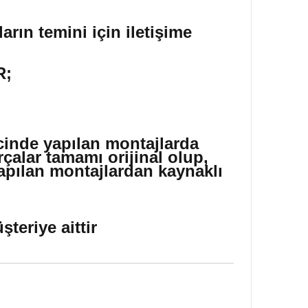
arın temini için iletişime
R;
icinde yapılan montajlarda
çalar tamamı orijinal olup,
yapılan montajlardan kaynaklı
teriye aittir