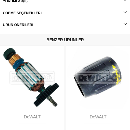
YORUMLAR
(0)
servis haricinde yapılan montajlardan kaynaklı sorunlar tamamen müşteriye aittir.
Ürünlerin değişim süreçlerindeki kargo bedelleri müşteriye aittir.
ÖDEME SEÇENEKLERI
ÜRÜN ÖNERILERI
BENZER ÜRÜNLER
DeWALT
DeWALT