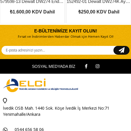
579598-13 Dewalt DW274 Endüvi
152492-01 Dewalt DW274K Ayar Bileziği
₺1.600,00
KDV Dahil
₺250,00
KDV Dahil
E-BÜLTENİMİZE KAYIT OLUN!
Fırsat ve İndirimlerden Haberdar Olmak için Hemen Kayıt Ol!
SOSYAL MEDYADA BİZ
İvedik OSB Mah. 1440 Sok. Köşe İvedik İş Merkezi No:71
Yenimahalle/Ankara
0544 656 58 06