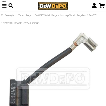
Menü
Anasayfa
Yedek Parça
DeWALT Yedek Parça
Matkap Yedek Parçaları
DW274
176949-00 Dewalt DW274 Kömürü