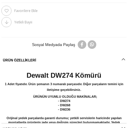
Favorilere Ekle
Yetkili Bayii
Sosyal Medyada Paylaş
ÜRÜN ÖZELLIKLERI
Dewalt DW274 Kömürü
1 Adet fiyatıdır. Ürün şemanın 3 numaralı parçasıdır. Diğer parçaların temini için
iletişime geçebilirsiniz.
ÜRÜNÜN UYUMLU OLDUĞU MAKİNALAR;
- DW274
- DW268
- DW236
Orijinal yedek parçalarda garanti durumu; yetkili servislerin haricinde yapılan
montajlarda ürünlerin iade veya değişim süreçleri bulunmamaktadır. Yedek
parçalar tamamı orijinal olup, fabrikadan çıkmadan kontrol edilmektedir. Yetkili