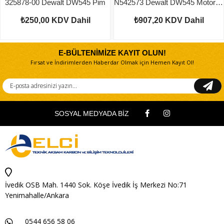
325878-00 Dewalt DW545 Pim
N542573 Dewalt DW545 Motor Kömürü
₺250,00
KDV Dahil
₺907,20
KDV Dahil
E-BÜLTENİMİZE KAYIT OLUN!
Fırsat ve İndirimlerden Haberdar Olmak için Hemen Kayıt Ol!
SOSYAL MEDYADA BİZ
İvedik OSB Mah. 1440 Sok. Köşe İvedik İş Merkezi No:71
Yenimahalle/Ankara
0544 656 58 06