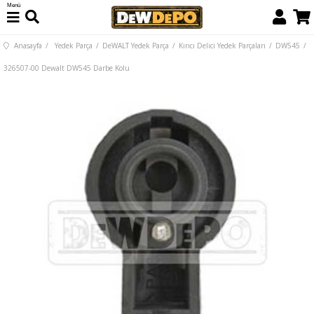
Menü
Anasayfa
Yedek Parça
DeWALT Yedek Parça
Kırıcı Delici Yedek Parçaları
DW545
326507-00 Dewalt DW545 Darbe Kolu