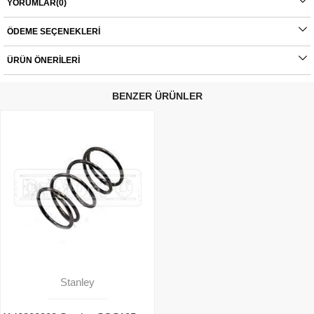
- STGS9125
YORUMLAR
(0)
ÖDEME SEÇENEKLERI
Orijinal yedek parçalarda garanti durumu; yetkili servislerin haricinde yapılan
montajlarda ürünlerin iade veya değişim süreçleri bulunmamaktadır. Yedek
parçalar tamamı orijinal olup, fabrikadan çıkmadan kontrol edilmektedir. Yetkili
ÜRÜN ÖNERILERI
servis haricinde yapılan montajlardan kaynaklı sorunlar tamamen müşteriye aittir.
Ürünlerin değişim süreçlerindeki kargo bedelleri müşteriye aittir.
BENZER ÜRÜNLER
Stanley