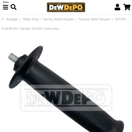
Menü
Anasayfa
Yedek Parça
Stanley Yedek Parçaları
Taşlama Yedek Parçaları
SGS105
4140401001 Stanley SGS105 Tutma Kolu