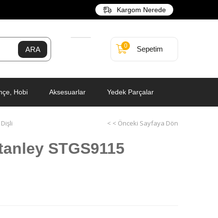
Kargom Nerede
0
Sepetim
hçe, Hobi
Aksesuarlar
Yedek Parçalar
Dişli
< < Önceki Sayfaya Dön
tanley STGS9115