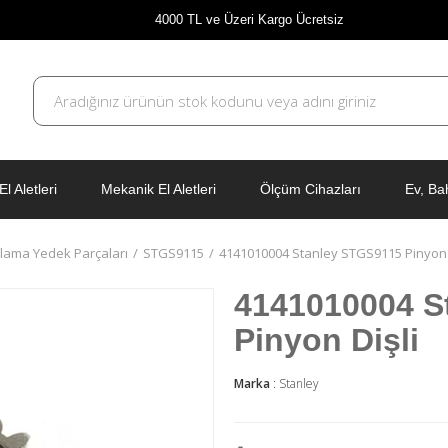
4000 TL ve Üzeri Kargo Ücretsiz
El Aletleri
Mekanik El Aletleri
Ölçüm Cihazları
Ev, Ba
lama Yedek Parçaları
STGS9115
4141010004 Stanley STGS9115 Pinyon 
4141010004 S
Pinyon Dişli
Marka
:
Stanley