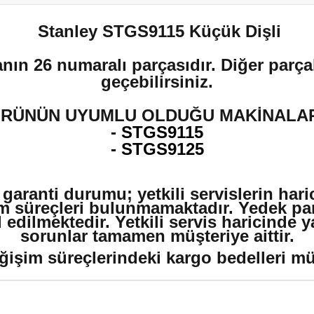
Stanley STGS9115 Küçük Dişli
nın 26 numaralı parçasıdır. Diğer parçal
geçebilirsiniz.
RÜNÜN UYUMLU OLDUĞU MAKİNALA
- STGS9115
- STGS9125
 garanti durumu; yetkili servislerin har
m süreçleri bulunmamaktadır. Yedek par
edilmektedir. Yetkili servis haricinde 
sorunlar tamamen müşteriye aittir.
ğişim süreçlerindeki kargo bedelleri müşt