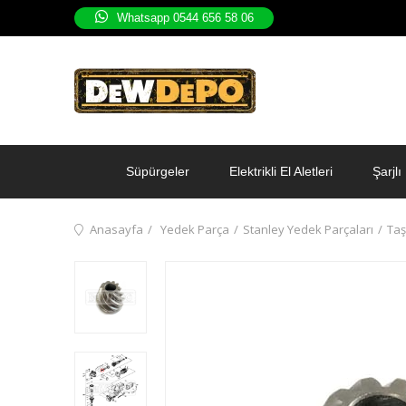
Whatsapp 0544 656 58 06
Süpürgeler
Elektrikli El Aletleri
Şarjlı 
Anasayfa
Yedek Parça
Stanley Yedek Parçaları
Taş