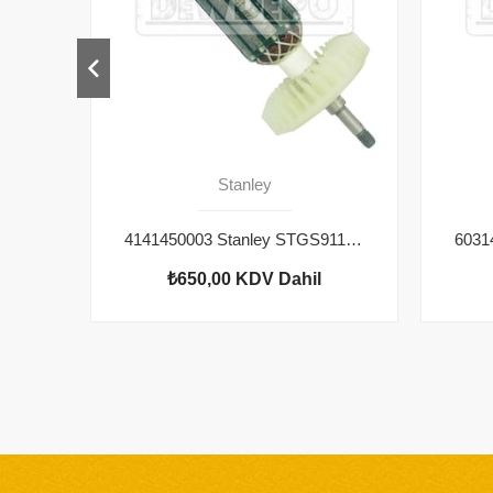
Stanley
4141450003 Stanley STGS9115 (Type 1) Endüvi
₺650,00
KDV Dahil