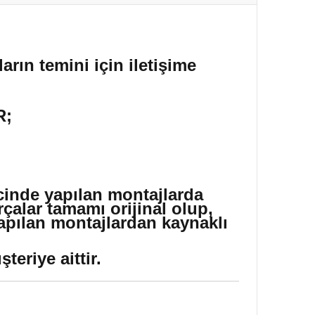
arın temini için iletişime
R;
icinde yapılan montajlarda
çalar tamamı orijinal olup,
yapılan montajlardan kaynaklı
eriye aittir.