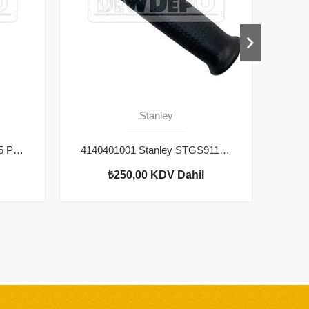
Stanley
N539400 Stanley STGS9115 Pinyon
4140401001 Stanley STGS9115 Tutma Kolu
₺250,00
KDV Dahil