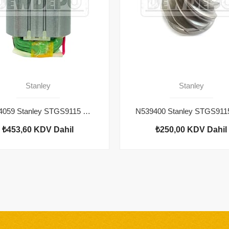
Stanley
Stanley
60314059 Stanley STGS9115 Yastık
₺453,60
KDV Dahil
₺250,00
KDV Dahil