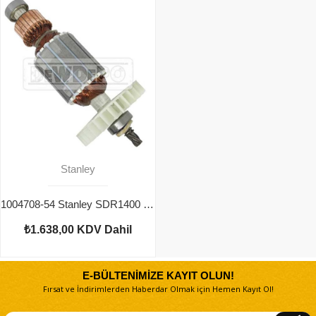
Stanley
1004708-54 Stanley SDR1400 Endüvi
₺1.638,00
KDV Dahil
E-BÜLTENİMİZE KAYIT OLUN!
Fırsat ve İndirimlerden Haberdar Olmak için Hemen Kayıt Ol!