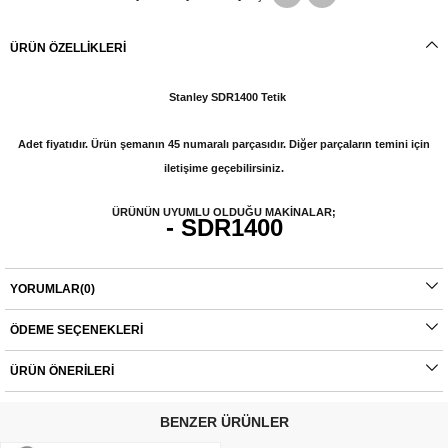
ÜRÜN ÖZELLIKLERI
Stanley SDR1400 Tetik
Adet fiyatıdır. Ürün şemanın 45 numaralı parçasıdır. Diğer parçaların temini için
iletişime geçebilirsiniz.
ÜRÜNÜN UYUMLU OLDUĞU MAKİNALAR;
- SDR1400
Orijinal yedek parçalarda garanti durumu; yetkili servislerin haricinde yapılan
YORUMLAR
(0)
montajlarda ürünlerin iade veya değişim süreçleri bulunmamaktadır. Yedek
parçalar tamamı orijinal olup, fabrikadan çıkmadan kontrol edilmektedir. Yetkili
servis haricinde yapılan montajlardan kaynaklı sorunlar tamamen müşteriye aittir.
ÖDEME SEÇENEKLERI
Ürünlerin değişim süreçlerindeki kargo bedelleri müşteriye aittir.
ÜRÜN ÖNERILERI
BENZER ÜRÜNLER