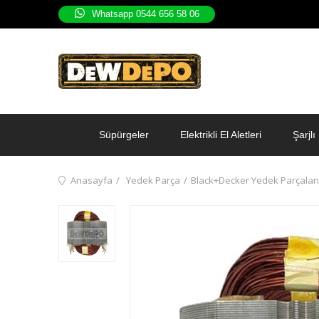
Whatsapp 0544 656 58 06
Süpürgeler
Elektrikli El Aletleri
Şarjlı 
Anasayfa
Yedek Parça
Black+Decker Yedek Parçaları