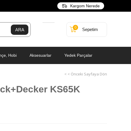
Kargom Nerede
0
Sepetim
hçe, Hobi
Aksesuarlar
Yedek Parçalar
< < Önceki Sayfaya Dön
ack+Decker KS65K