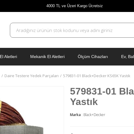
4000 TL ve Üzeri Kargo Ücretsiz
El Aletleri
Mekanik El Aletleri
Ölçüm Cihazları
Ev, Ba
Daire Testere Yedek Parçaları
579831-01 Black+Decker KS65K Yastık
579831-01 Bl
Yastık
Marka
:
Black+Decker