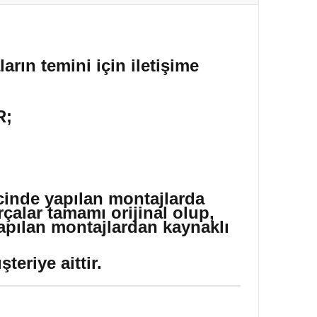
arın temini için iletişime
R;
icinde yapılan montajlarda
çalar tamamı orijinal olup,
yapılan montajlardan kaynaklı
eriye aittir.