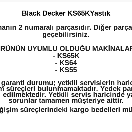
Black Decker KS65KYastık
manın 2 numaralı parçasıdır. Diğer parçal
geçebilirsiniz.
RÜNÜN UYUMLU OLDUĞU MAKİNALA
- KS65K
- KS64
- KS55
 garanti durumu; yetkili servislerin har
m süreçleri bulunmamaktadır. Yedek par
edilmektedir. Yetkili servis haricinde 
sorunlar tamamen müşteriye aittir.
ğişim süreçlerindeki kargo bedelleri müşt