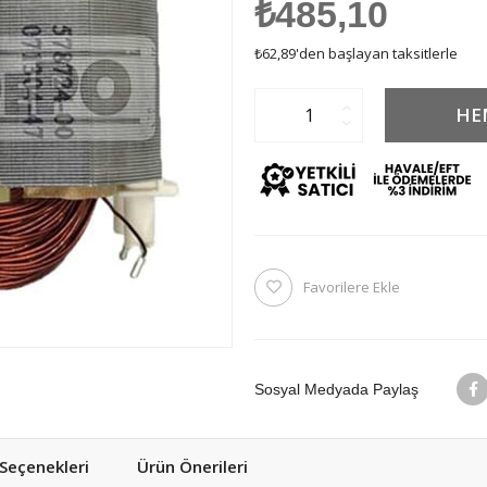
₺485,10
₺62,89
'den başlayan taksitlerle
Favorilere Ekle
Sosyal Medyada Paylaş
eçenekleri
Ürün Önerileri