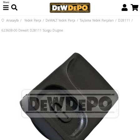
Menü
Anasayfa
Yedek Parça
DeWALT Yedek Parça
Taşlama Yedek Parçaları
D28111
623608-00 Dewalt D28111 Sürgü Düğme