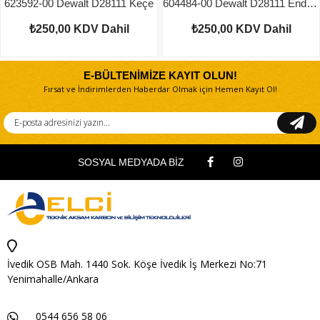
623592-00 Dewalt D28111 Keçe
604484-00 Dewalt D28111 Endüvi Somunu
₺250,00
KDV Dahil
₺250,00
KDV Dahil
E-BÜLTENİMİZE KAYIT OLUN!
Fırsat ve İndirimlerden Haberdar Olmak için Hemen Kayıt Ol!
SOSYAL MEDYADA BİZ
İvedik OSB Mah. 1440 Sok. Köşe İvedik İş Merkezi No:71
Yenimahalle/Ankara
0544 656 58 06