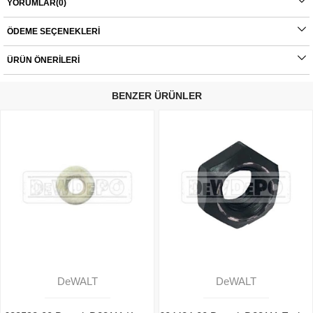
YORUMLAR
(0)
- D28113
- D28135
ÖDEME SEÇENEKLERI
- D28136
ÜRÜN ÖNERILERI
Orijinal yedek parçalarda garanti durumu; yetkili servislerin haricinde yapılan
montajlarda ürünlerin iade veya değişim süreçleri bulunmamaktadır. Yedek
BENZER ÜRÜNLER
parçalar tamamı orijinal olup, fabrikadan çıkmadan kontrol edilmektedir. Yetkili
servis haricinde yapılan montajlardan kaynaklı sorunlar tamamen müşteriye aittir.
Ürünlerin değişim süreçlerindeki kargo bedelleri müşteriye aittir.
DeWALT
DeWALT