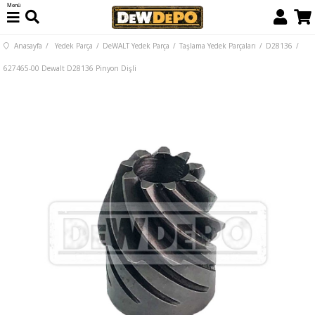
Menü
Anasayfa
Yedek Parça
DeWALT Yedek Parça
Taşlama Yedek Parçaları
D28136
627465-00 Dewalt D28136 Pinyon Dişli