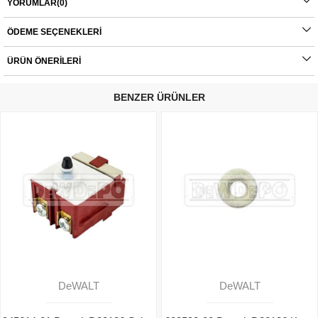
YORUMLAR
(0)
Orijinal yedek parçalarda garanti durumu; yetkili servislerin haricinde yapılan
ÖDEME SEÇENEKLERI
montajlarda ürünlerin iade veya değişim süreçleri bulunmamaktadır. Yedek
parçalar tamamı orijinal olup, fabrikadan çıkmadan kontrol edilmektedir. Yetkili
servis haricinde yapılan montajlardan kaynaklı sorunlar tamamen müşteriye aittir.
ÜRÜN ÖNERILERI
Ürünlerin değişim süreçlerindeki kargo bedelleri müşteriye aittir.
BENZER ÜRÜNLER
DeWALT
DeWALT