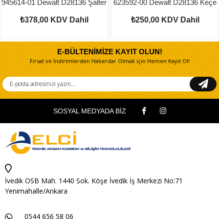
945614-01 Dewalt D28136 Şalter
623592-00 Dewalt D28136 Keçe
₺378,00
KDV Dahil
₺250,00
KDV Dahil
E-BÜLTENİMİZE KAYIT OLUN!
Fırsat ve İndirimlerden Haberdar Olmak için Hemen Kayıt Ol!
SOSYAL MEDYADA BİZ
İvedik OSB Mah. 1440 Sok. Köşe İvedik İş Merkezi No:71
Yenimahalle/Ankara
0544 656 58 06