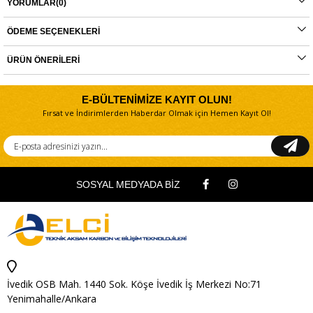
YORUMLAR
(0)
- GK2240
Orijinal yedek parçalarda garanti durumu; yetkili servislerin haricinde yapılan
ÖDEME SEÇENEKLERI
montajlarda ürünlerin iade veya değişim süreçleri bulunmamaktadır. Yedek
parçalar tamamı orijinal olup, fabrikadan çıkmadan kontrol edilmektedir. Yetkili
servis haricinde yapılan montajlardan kaynaklı sorunlar tamamen müşteriye aittir.
ÜRÜN ÖNERILERI
Ürünlerin değişim süreçlerindeki kargo bedelleri müşteriye aittir.
E-BÜLTENİMİZE KAYIT OLUN!
Fırsat ve İndirimlerden Haberdar Olmak için Hemen Kayıt Ol!
SOSYAL MEDYADA BİZ
İvedik OSB Mah. 1440 Sok. Köşe İvedik İş Merkezi No:71
Yenimahalle/Ankara