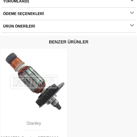
YORUMLAR
(0)
parçalar tamamı orijinal olup, fabrikadan çıkmadan kontrol edilmektedir. Yetkili
servis haricinde yapılan montajlardan kaynaklı sorunlar tamamen müşteriye aittir.
ÖDEME SEÇENEKLERI
Ürünlerin değişim süreçlerindeki kargo bedelleri müşteriye aittir.
ÜRÜN ÖNERILERI
BENZER ÜRÜNLER
Stanley