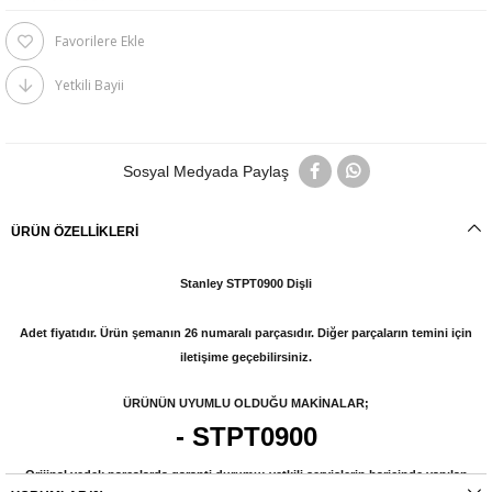
Favorilere Ekle
Yetkili Bayii
Sosyal Medyada Paylaş
ÜRÜN ÖZELLIKLERI
Stanley STPT0900 Dişli
Adet fiyatıdır. Ürün şemanın 26 numaralı parçasıdır. Diğer parçaların temini için
iletişime geçebilirsiniz.
ÜRÜNÜN UYUMLU OLDUĞU MAKİNALAR;
- STPT0900
Orijinal yedek parçalarda garanti durumu; yetkili servislerin haricinde yapılan
montajlarda ürünlerin iade veya değişim süreçleri bulunmamaktadır. Yedek