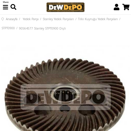
Menü
Anasayfa
Yedek Parça
Stanley Yedek Parçaları
Tilki Kuyruğu Yedek Parçaları
STPT0900
90564577 Stanley STPT0900 Dişli