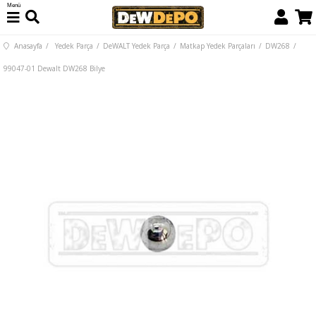
Menü
Anasayfa
Yedek Parça
DeWALT Yedek Parça
Matkap Yedek Parçaları
DW268
99047-01 Dewalt DW268 Bilye