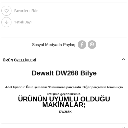
Favorilere Ekle
Yetkili Bayii
Sosyal Medyada Paylaş
ÜRÜN ÖZELLIKLERI
Dewalt DW268 Bilye
Adet fiyatıdır. Ürün şemanın 36 numaralı parçasıdır. Diğer parçaların temini için
iletişime geçebilirsiniz.
ÜRÜNÜN UYUMLU OLDUĞU
MAKİNALAR;
- DW268K
Orijinal yedek parçalarda garanti durumu; yetkili servislerin haricinde yapılan