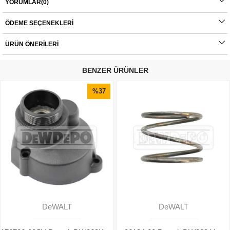
YORUMLAR
(0)
montajlarda ürünlerin iade veya değişim süreçleri bulunmamaktadır. Yedek
parçalar tamamı orijinal olup, fabrikadan çıkmadan kontrol edilmektedir. Yetkili
servis haricinde yapılan montajlardan kaynaklı sorunlar tamamen müşteriye aittir.
ÖDEME SEÇENEKLERI
Ürünlerin değişim süreçlerindeki kargo bedelleri müşteriye aittir.
ÜRÜN ÖNERILERI
BENZER ÜRÜNLER
%37
İndirim
DeWALT
DeWALT