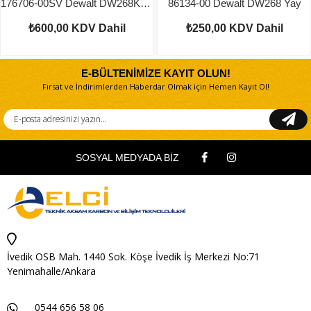
176706-00SV Dewalt DW268K Dişli Kutusu
86134-00 Dewalt DW268 Yay
₺600,00
KDV Dahil
₺250,00
KDV Dahil
E-BÜLTENİMİZE KAYIT OLUN!
Fırsat ve İndirimlerden Haberdar Olmak için Hemen Kayıt Ol!
SOSYAL MEDYADA BİZ
İvedik OSB Mah. 1440 Sok. Köşe İvedik İş Merkezi No:71
Yenimahalle/Ankara
0544 656 58 06