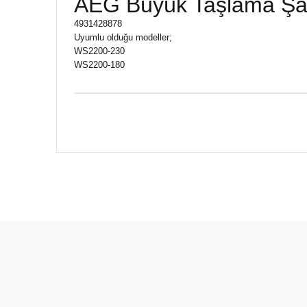
AEG Büyük Taşlama Şal
4931428878
Uyumlu olduğu modeller;
WS2200-230
WS2200-180