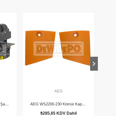
AEG
AEG WS2200-230 Taşlama Şalteri
AEG WS2200-230 Kömür Kapağı
₺285,65
KDV Dahil