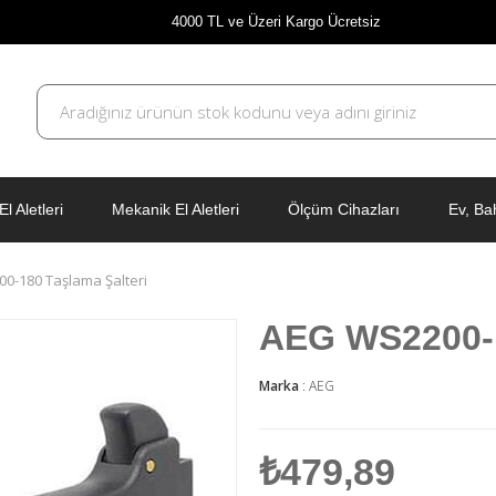
4000 TL ve Üzeri Kargo Ücretsiz
El Aletleri
Mekanik El Aletleri
Ölçüm Cihazları
Ev, Ba
0-180 Taşlama Şalteri
AEG WS2200-1
Marka
:
AEG
₺479,89