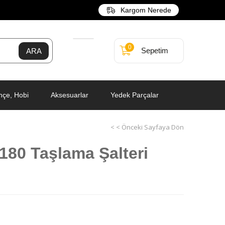
Kargom Nerede
0
Sepetim
hçe, Hobi
Aksesuarlar
Yedek Parçalar
< < Önceki Sayfaya Dön
80 Taşlama Şalteri