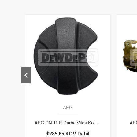
AEG
AEG PN 11 E Darbe Vites Kolu 4931375546
AEG
₺285,65
KDV Dahil