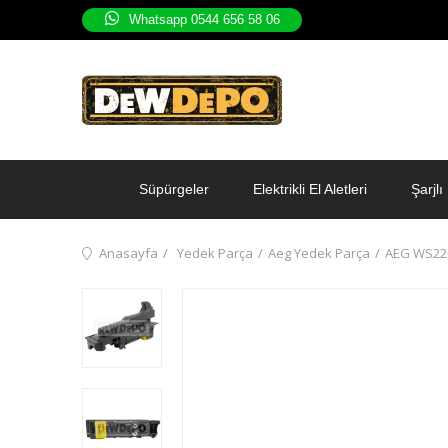
Whatsapp 0544 656 58 06
Süpürgeler
Elektrikli El Aletleri
Şarjlı 
Anasayfa
Yedek Parça
Aeg Yedek Parça
AEG WS220