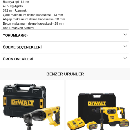
Batarya tipi : Li-Ion
4,65 Kg Ağırlık
372 mm Uzunluk
Çelik maksimum delme kapasitesi - 13 mm
Ahşap maksimum delme kapasitesi - 30 mm
Beton maksimum delme kapasitesi - 28 mm
Anti-Rotasyon Sistemi
Fırçasız teknoloji (Brushless)
YORUMLAR
(0)
Sağ-Sol Devir yönü değiştirme
Led Aydınlatma
Flexvolt Özellikli Akü (54V/3Ah-18V/9Ah) - 2 Adet
ÖDEME SEÇENEKLERI
Şarj Cihazı - 1 Adet
Taşıma Çantası - 1 Adet
ÜRÜN ÖNERILERI
BENZER ÜRÜNLER