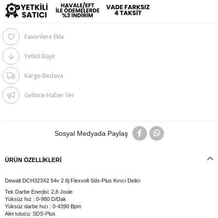
Favorilere Ekle
Yetkili Bayii
Kargo Bedava
Gelince Haber Ver
Sosyal Medyada Paylaş
ÜRÜN ÖZELLIKLERI
Dewalt DCH323X2 54v 2.8j Flexvolt Sds-Plus Kırıcı Delici
Tek Darbe Enerjisi: 2,8 Joule
Yüksüz hız : 0-980 D/Dak
Yüksüz darbe hızı : 0-4390 Bpm
Alet tutucu: SDS-Plus