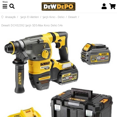
Menü
Anasayfa
Şarjlı El Aletleri
Şarjlı Kırıcı - Delici
Dewalt
Dewalt DCH323X2 Şarjlı SDS-Max Kırıcı Delici 54v