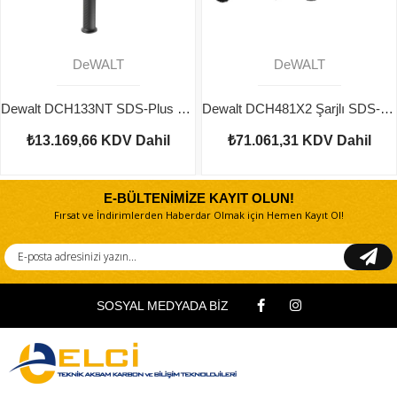
DeWALT
DeWALT
Dewalt DCH133NT SDS-Plus Kırıcı Delici Kömürsüz Aküsüz
Dewalt DCH481X2 Şarjlı SDS-Max Kırıcı Delici 54v
₺13.169,66
KDV Dahil
₺71.061,31
KDV Dahil
E-BÜLTENİMİZE KAYIT OLUN!
Fırsat ve İndirimlerden Haberdar Olmak için Hemen Kayıt Ol!
SOSYAL MEDYADA BİZ