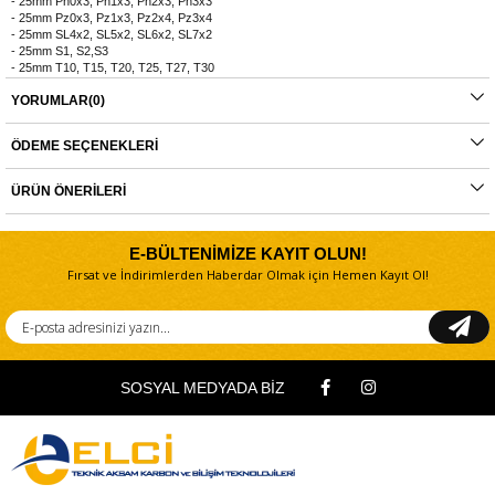
- 25mm Ph0x3, Ph1x3, Ph2x3, Ph3x3
- 25mm Pz0x3, Pz1x3, Pz2x4, Pz3x4
- 25mm SL4x2, SL5x2, SL6x2, SL7x2
- 25mm S1, S2,S3
- 25mm T10, T15, T20, T25, T27, T30
- 25mm H4x2, H5x2, H6x2,H7
YORUMLAR
(0)
- 50mm Ph1, Ph2x2, Ph3
- 50mm Pz1, Pz2, Pz3
- 50mm SL6-8, SL8-10, SL10-12
ÖDEME SEÇENEKLERI
- 1 adet manyetik uç tutucu
- 9 parça lokma ucu
- 1 adet havşa açma ucu
ÜRÜN ÖNERILERI
- Taşıma çantası
E-BÜLTENİMİZE KAYIT OLUN!
Fırsat ve İndirimlerden Haberdar Olmak için Hemen Kayıt Ol!
SOSYAL MEDYADA BİZ