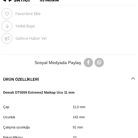
Favorilere Ekle
Yetkili Bayii
Gelince Haber Ver
Sosyal Medyada Paylaş
ÜRÜN ÖZELLIKLERI
Dewalt DT5559 Extreme2 Matkap Ucu 11 mm
Çap
11,0 mm
Uzunluk
142 mm
Çalışma uzunluğu
91 mm
Paket Miktarı
10