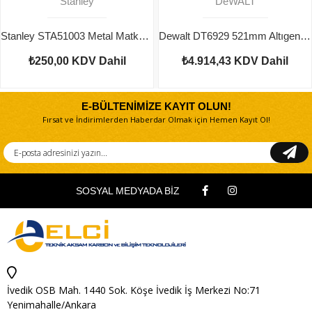
Stanley
DeWALT
Stanley STA51003 Metal Matkap Ucu 1mm (2'li Paket)
Dewalt DT6929 521mm Altıgen Kırıcı Uç (Keski)
₺250,00
KDV Dahil
₺4.914,43
KDV Dahil
E-BÜLTENİMİZE KAYIT OLUN!
Fırsat ve İndirimlerden Haberdar Olmak için Hemen Kayıt Ol!
SOSYAL MEDYADA BİZ
İvedik OSB Mah. 1440 Sok. Köşe İvedik İş Merkezi No:71
Yenimahalle/Ankara