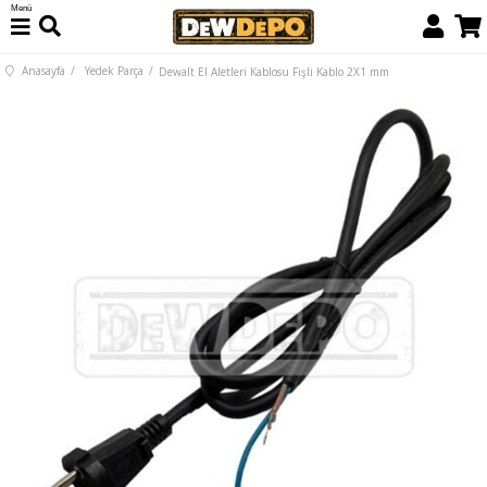
Menü
Anasayfa
Yedek Parça
Dewalt El Aletleri Kablosu Fişli Kablo 2X1 mm