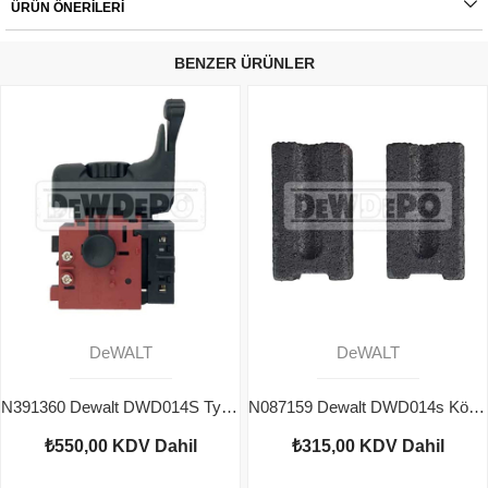
ÜRÜN ÖNERILERI
BENZER ÜRÜNLER
DeWALT
DeWALT
N391360 Dewalt DWD014S Type 1 Şalter
N087159 Dewalt DWD014s Kömür Çifti
₺550,00
KDV Dahil
₺315,00
KDV Dahil