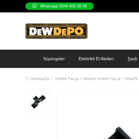
Whatsapp 0544 656 58 06
Süpürgeler
Elektrikli El Aletleri
Şarjlı 
Anasayfa
Yedek Parça
Hitachi Yedek Parça
Hitach