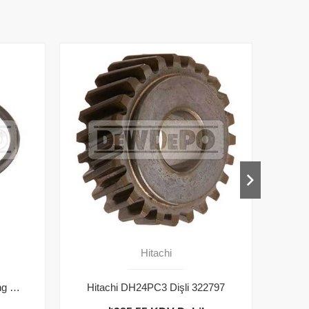
Hitachi
Hitachi DH24PC3 Vites Oring 878885
Hitachi DH24PC3 Dişli 322797
Hi