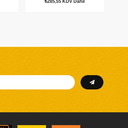
₺285,55
KDV Dahil