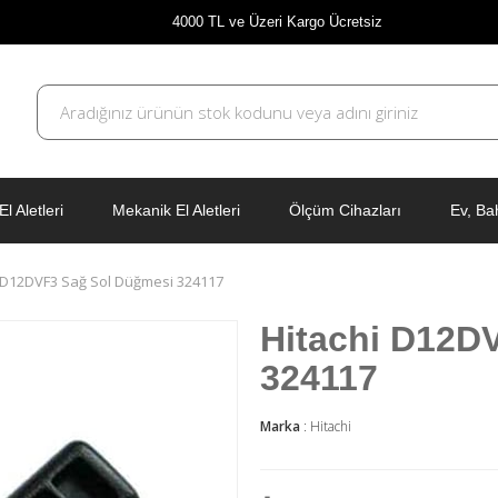
4000 TL ve Üzeri Kargo Ücretsiz
El Aletleri
Mekanik El Aletleri
Ölçüm Cihazları
Ev, Ba
i D12DVF3 Sağ Sol Düğmesi 324117
Hitachi D12D
324117
Marka
:
Hitachi