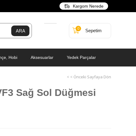
Kargom Nerede
0
Sepetim
hçe, Hobi
Aksesuarlar
Yedek Parçalar
< < Önceki Sayfaya Dön
VF3 Sağ Sol Düğmesi