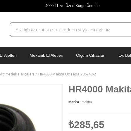
4000 TL ve Üzeri Kargo Ücretsiz
El Aletleri
Mekanik El Aletleri
Ölçüm Cihazları
Ev, Ba
elici Yedek Parçaları
HR4000 Makita Uç Tapa 286247-2
HR4000 Makit
Marka
:
Makita
₺285,65