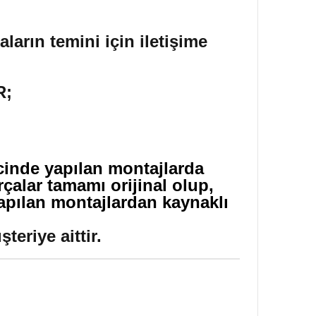
ların temini için iletişime
R;
icinde yapılan montajlarda
çalar tamamı orijinal olup,
yapılan montajlardan kaynaklı
eriye aittir.