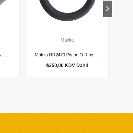
Makita
HR2470 Makita Tipi Kilit Playt 163430-7
Makita HR2470 Piston O Ring 213227-5
₺250,00
KDV Dahil