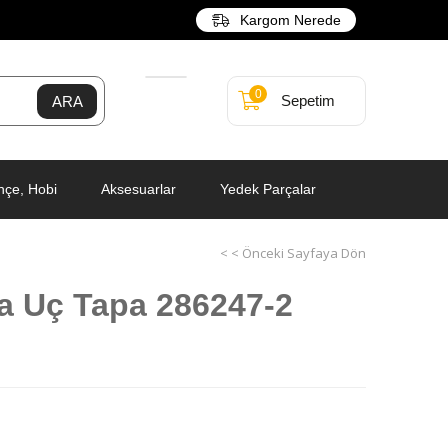
Kargom Nerede
0
Sepetim
hçe, Hobi
Aksesuarlar
Yedek Parçalar
< < Önceki Sayfaya Dön
a Uç Tapa 286247-2