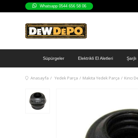
Whatsapp 0544 656 58 06
Süpürgeler
Elektrikli El Aletleri
Şarjlı 
Anasayfa
Yedek Parça
Makita Yedek Parça
Kırıcı D