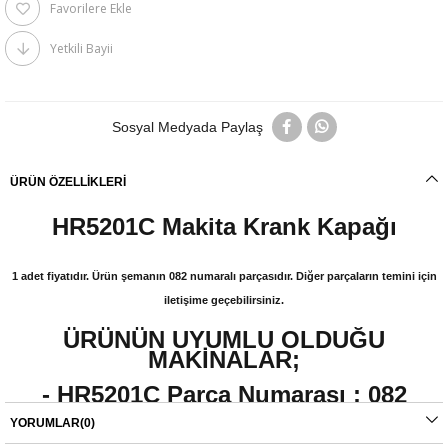
Favorilere Ekle
Yetkili Bayii
Sosyal Medyada Paylaş
ÜRÜN ÖZELLIKLERI
HR5201C Makita Krank Kapağı
1 adet fiyatıdır. Ürün şemanın 082 numaralı parçasıdır. Diğer parçaların temini için
iletişime geçebilirsiniz.
ÜRÜNÜN UYUMLU OLDUĞU
MAKİNALAR;
- HR5201C
Parça Numarası :
082
- HR5211C
Parça Numarası :
082
YORUMLAR
(0)