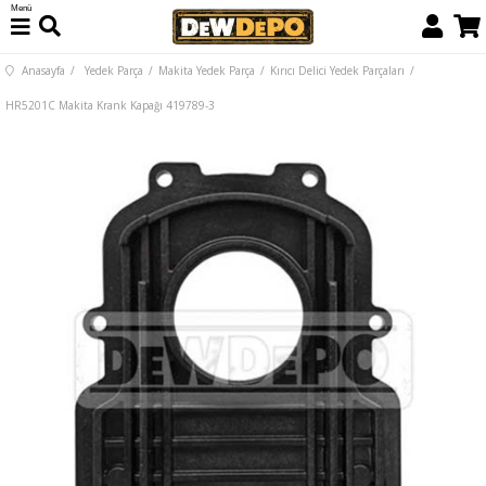
Menü
Anasayfa
Yedek Parça
Makita Yedek Parça
Kırıcı Delici Yedek Parçaları
HR5201C Makita Krank Kapağı 419789-3