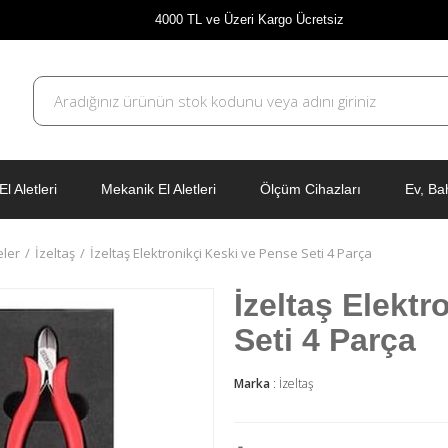
4000 TL ve Üzeri Kargo Ücretsiz
El Aletleri
Mekanik El Aletleri
Ölçüm Cihazları
Ev, Ba
ler
İzeltaş
İzeltaş Elektronikçi Keski ve Pense Seti 4 Parça
İzeltaş Elektr
Seti 4 Parça
Marka
:
İzeltaş