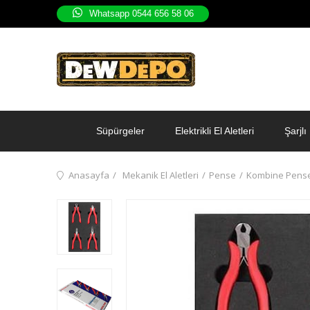
Whatsapp 0544 656 58 06
Süpürgeler
Elektrikli El Aletleri
Şarjlı 
Anasayfa
Mekanik El Aletleri
Pense
Kombine Pense