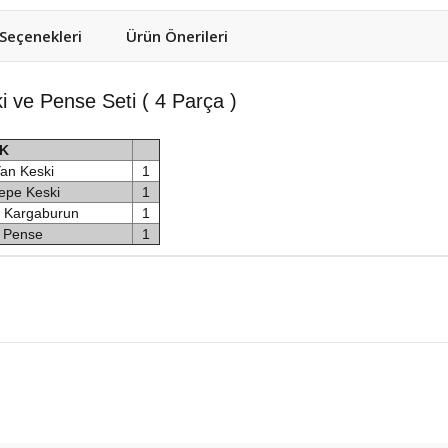
eçenekleri
Ürün Önerileri
i ve Pense Seti ( 4 Parça )
İK
Yan Keski
1
Tepe Keski
1
n Kargaburun
1
i Pense
1