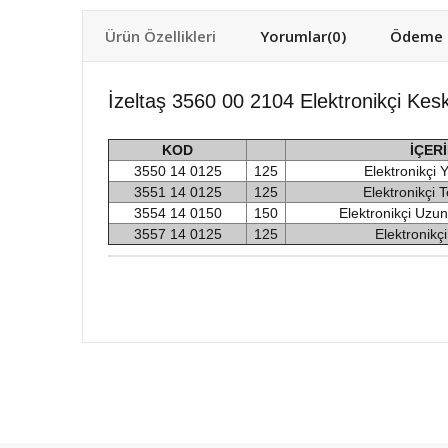
Ürün Özellikleri
Yorumlar
(0)
Ödeme S
İzeltaş 3560 00 2104 Elektronikçi Kesk
KOD
İÇER
3550 14 0125
125
Elektronikçi 
3551 14 0125
125
Elektronikçi 
3554 14 0150
150
Elektronikçi Uzu
3557 14 0125
125
Elektronikç