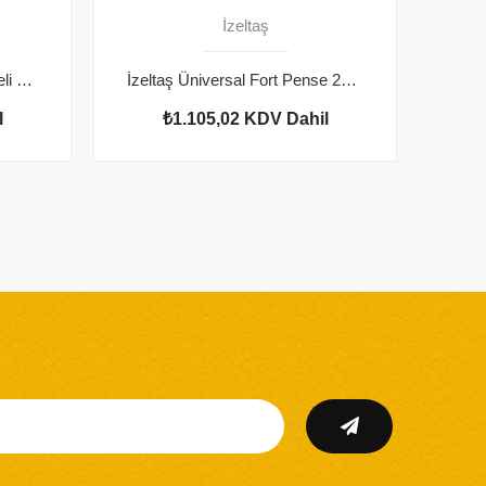
İzeltaş
İzeltaş 1000V Elektrikçi İzoleli Kombine Pense 160mm
İzeltaş Üniversal Fort Pense 240 mm
İzel
l
₺1.105,02
KDV Dahil