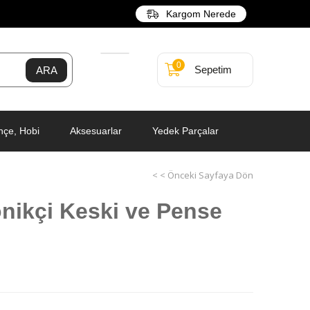
Kargom Nerede
0
Sepetim
hçe, Hobi
Aksesuarlar
Yedek Parçalar
< < Önceki Sayfaya Dön
onikçi Keski ve Pense