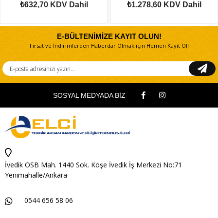
₺632,70
KDV Dahil
₺1.278,60
KDV Dahil
E-BÜLTENİMİZE KAYIT OLUN!
Fırsat ve İndirimlerden Haberdar Olmak için Hemen Kayıt Ol!
SOSYAL MEDYADA BİZ
İvedik OSB Mah. 1440 Sok. Köşe İvedik İş Merkezi No:71
Yenimahalle/Ankara
0544 656 58 06