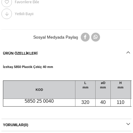
Favorilere Ekle
Yetkili Bayii
Sosyal Medyada Paylaş
ÜRÜN ÖZELLIKLERI
İzeltaş 5850 Plastik Çekiç 40 mm
L
øD
H
mm
mm
mm
KOD
5850 25 0040
320
40
110
YORUMLAR
(0)