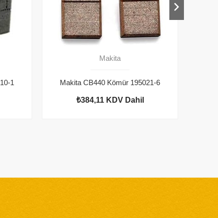
Makita
10-1
Makita CB440 Kömür 195021-6
Mak
₺384,11
KDV Dahil