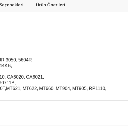
eçenekleri
Ürün Önerileri
 JR 3050, 5604R
044KB,
,
010, GA6020, GA6021,
S0711B,
0T,MT621, MT622, MT660, MT904, MT905, RP1110,