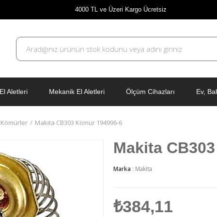
4000 TL ve Üzeri Kargo Ücretsiz
El Aletleri
Mekanik El Aletleri
Ölçüm Cihazları
Ev, Ba
l Kömürler
Makita CB303 Kömür 194996-6
Makita CB303
Marka
:
Makita
₺384,11