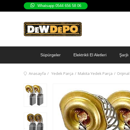
Whatsapp 0544 656 58 06
Süpürgeler
Elektrikli El Aletleri
Şarjlı 
Anasayfa
Yedek Parça
Makita Yedek Parça
Orijina