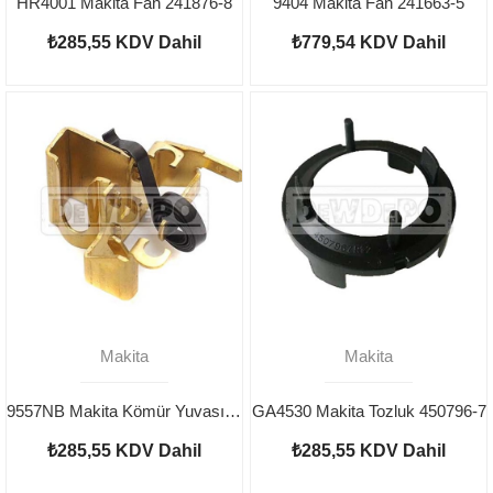
HR4001 Makita Fan 241876-8
9404 Makita Fan 241663-5
₺285,55
KDV Dahil
₺779,54
KDV Dahil
Makita
Makita
9557NB Makita Kömür Yuvası 643760-7
GA4530 Makita Tozluk 450796-7
₺285,55
KDV Dahil
₺285,55
KDV Dahil