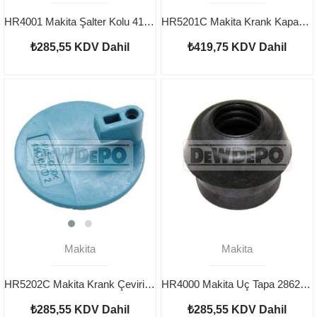
HR4001 Makita Şalter Kolu 419028-1
HR5201C Makita Krank Kapağı 419789-3
₺285,55
KDV Dahil
₺419,75
KDV Dahil
Makita
Makita
HR5202C Makita Krank Çevirici 454345-2
HR4000 Makita Uç Tapa 286247-2
₺285,55
KDV Dahil
₺285,55
KDV Dahil