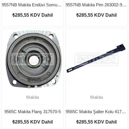
9557NB Makita Endüvi Somunu 252186-8
9557NB Makita Pim 263002-9 (10 Adet)
₺285,55
KDV Dahil
₺285,55
KDV Dahil
Makita
Makita
9565C Makita Flanş 317570-5
9565C Makita Şalter Kolu 417186-6
₺285,55
KDV Dahil
₺285,55
KDV Dahil