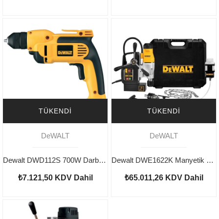
TÜKENDI
TÜKENDI
DeWALT
DeWALT
Dewalt DWD112S 700W Darbesiz Matkap
Dewalt DWE1622K Manyetik Matkap 1200w
₺7.121,50
KDV Dahil
₺65.011,26
KDV Dahil