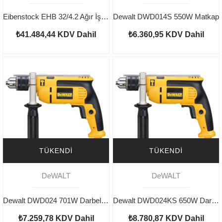
Eibenstock EHB 32/4.2 Ağır İş Tipi Şase Manyetik Matkap Makinesi
Dewalt DWD014S 550W Matkap
₺41.484,44
KDV Dahil
₺6.360,95
KDV Dahil
TÜKENDI
TÜKENDI
DeWALT
DeWALT
Dewalt DWD024 701W Darbeli Matkap
Dewalt DWD024KS 650W Darbeli Matkap
₺7.259,78
KDV Dahil
₺8.780,87
KDV Dahil