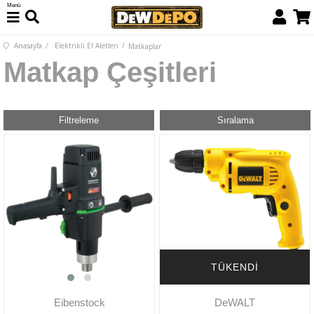
Menü
Anasayfa
Elektrikli El Aletleri
Matkaplar
Matkap Çeşitleri
Filtreleme
Sıralama
TÜKENDI
Eibenstock
DeWALT