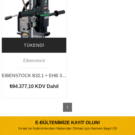
TÜKENDI
Eibenstock
EIBENSTOCK B32.1 + EHB 32 / 4.2 Şase Matkap Seti
₺94.377,10
KDV Dahil
1
E-BÜLTENİMİZE KAYIT OLUN!
Fırsat ve İndirimlerden Haberdar Olmak için Hemen Kayıt Ol!