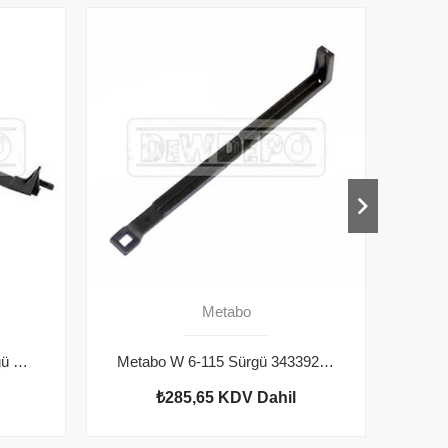
Metabo
Metabo W 14-125 Plus Sürgü 343393530
Metabo W 6-115 Sürgü 343392090
₺285,65
KDV Dahil