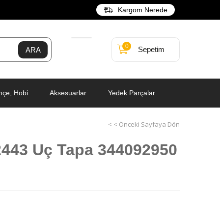
Kargom Nerede
0
Sepetim
hçe, Hobi
Aksesuarlar
Yedek Parçalar
< < Önceki Sayfaya Dön
443 Uç Tapa 344092950