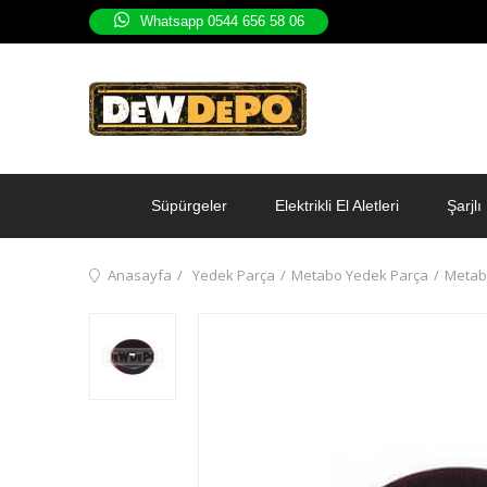
Whatsapp 0544 656 58 06
Süpürgeler
Elektrikli El Aletleri
Şarjlı 
Anasayfa
Yedek Parça
Metabo Yedek Parça
Metab