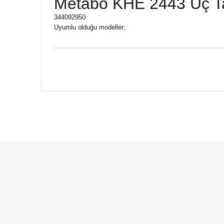
Metabo KHE 2443 Uç T
344092950
Uyumlu olduğu modeller;