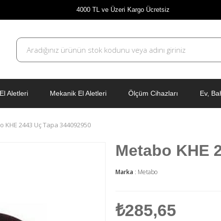
4000 TL ve Üzeri Kargo Ücretsiz
El Aletleri
Mekanik El Aletleri
Ölçüm Cihazları
Ev, Ba
o KHE 2443 Uç Tapa 344092950
Metabo KHE 2
Marka
:
Metabo
₺285,65