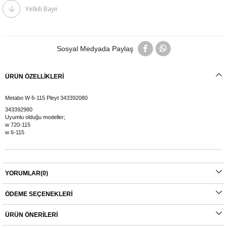
Yetkili Bayii
Sosyal Medyada Paylaş
ÜRÜN ÖZELLIKLERI
Metabo W 6-115 Pleyt 343392080
343392980
Uyumlu olduğu modeller;
w 720-115
w 6-115
YORUMLAR
(0)
ÖDEME SEÇENEKLERI
ÜRÜN ÖNERILERI