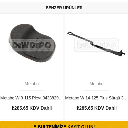
BENZER ÜRÜNLER
Metabo
Metabo
Metabo W 8-115 Pleyt 343392980
Metabo W 14-125 Plus Sürgü 343393530
₺285,65
KDV Dahil
₺285,65
KDV Dahil
E-BÜLTENİMİZE KAYIT OLUN!