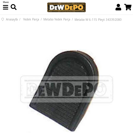
Menü
Anasayfa
Yedek Parça
Metabo Yedek Parça
Metabo W 6-115 Pleyt 343392080