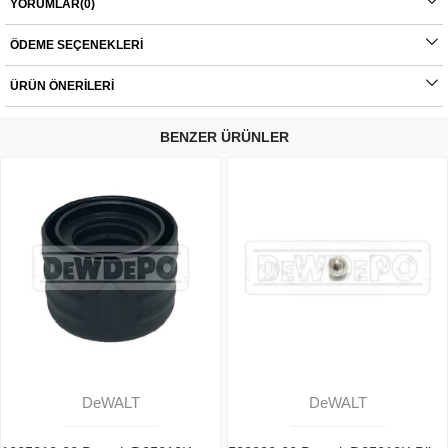
YORUMLAR
(0)
servis haricinde yapılan montajlardan kaynaklı sorunlar tamamen müşteriye aittir.
Ürünlerin değişim süreçlerindeki kargo bedelleri müşteriye aittir.
ÖDEME SEÇENEKLERI
ÜRÜN ÖNERILERI
BENZER ÜRÜNLER
DeWALT
DeWALT