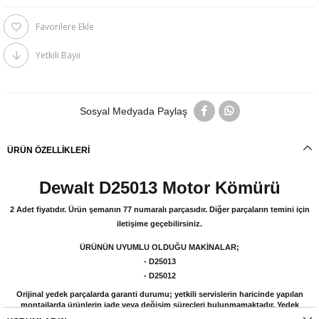
Favorilere Ekle
Yetkili Bayii
Sosyal Medyada Paylaş
ÜRÜN ÖZELLIKLERI
Dewalt D25013 Motor Kömürü
2 Adet fiyatıdır. Ürün şemanın 77 numaralı parçasıdır. Diğer parçaların temini için
iletişime geçebilirsiniz.
ÜRÜNÜN UYUMLU OLDUĞU MAKİNALAR;
- D25013
- D25012
Orijinal yedek parçalarda garanti durumu; yetkili servislerin haricinde yapılan
montajlarda ürünlerin iade veya değişim süreçleri bulunmamaktadır. Yedek
parçalar tamamı orijinal olup, fabrikadan çıkmadan kontrol edilmektedir. Yetkili