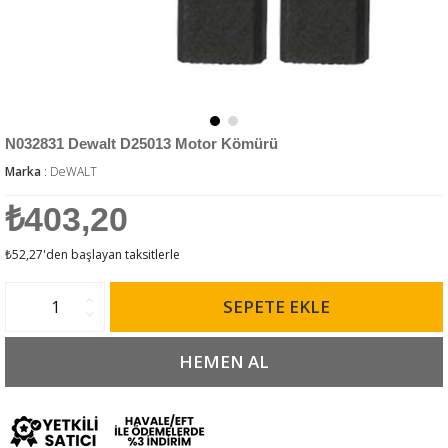
N032831 Dewalt D25013 Motor Kömürü
Marka
:
DeWALT
₺403,20
₺52,27
'den başlayan taksitlerle