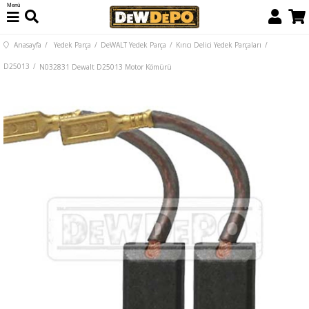
Menü
Anasayfa
Yedek Parça
DeWALT Yedek Parça
Kırıcı Delici Yedek Parçaları
D25013
N032831 Dewalt D25013 Motor Kömürü