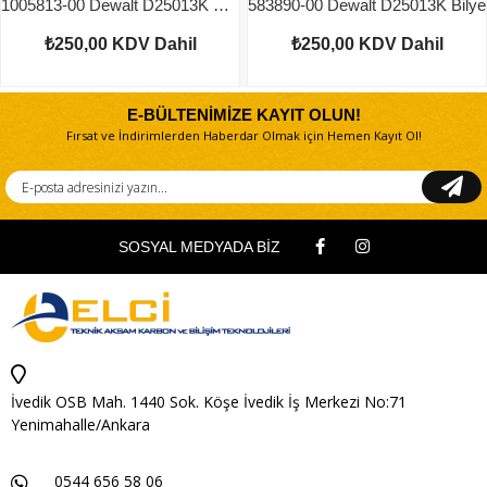
1005813-00 Dewalt D25013K Bilezik
583890-00 Dewalt D25013K Bilye
₺250,00
KDV Dahil
₺250,00
KDV Dahil
E-BÜLTENİMİZE KAYIT OLUN!
Fırsat ve İndirimlerden Haberdar Olmak için Hemen Kayıt Ol!
SOSYAL MEDYADA BİZ
İvedik OSB Mah. 1440 Sok. Köşe İvedik İş Merkezi No:71
Yenimahalle/Ankara
0544 656 58 06