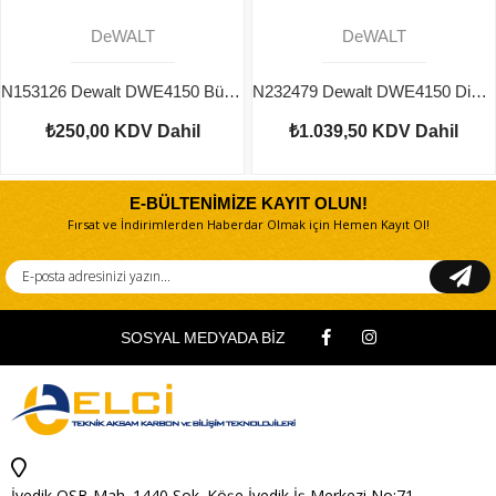
DeWALT
DeWALT
N153126 Dewalt DWE4150 Büyük Dişli
N232479 Dewalt DWE4150 Dişli Kutusu Seti
₺250,00
KDV Dahil
₺1.039,50
KDV Dahil
E-BÜLTENİMİZE KAYIT OLUN!
Fırsat ve İndirimlerden Haberdar Olmak için Hemen Kayıt Ol!
SOSYAL MEDYADA BİZ
İvedik OSB Mah. 1440 Sok. Köşe İvedik İş Merkezi No:71