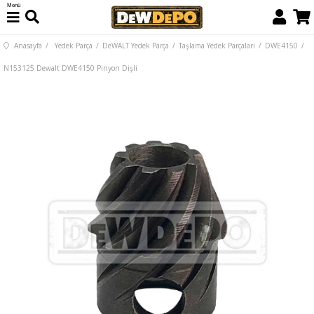
Menü
Anasayfa
Yedek Parça
DeWALT Yedek Parça
Taşlama Yedek Parçaları
DWE4150
N153125 Dewalt DWE4150 Pinyon Dişli