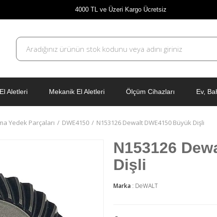
4000 TL ve Üzeri Kargo Ücretsiz
El Aletleri
Mekanik El Aletleri
Ölçüm Cihazları
Ev, Ba
ma Yedek Parçaları
DWE4150
N153126 Dewalt DWE4150 Büyük Dişli
N153126 Dew
Dişli
Marka
:
DeWALT