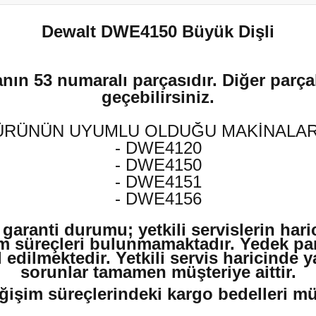
Dewalt DWE4150 Büyük Dişli
nın 53 numaralı parçasıdır. Diğer parçal
geçebilirsiniz.
ÜRÜNÜN UYUMLU OLDUĞU MAKİNALAR
- DWE4120
- DWE4150
- DWE4151
- DWE4156
 garanti durumu; yetkili servislerin har
m süreçleri bulunmamaktadır. Yedek par
edilmektedir. Yetkili servis haricinde 
sorunlar tamamen müşteriye aittir.
ğişim süreçlerindeki kargo bedelleri müşt