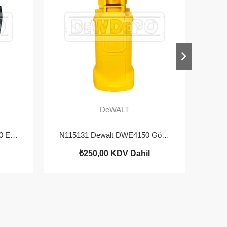
DeWALT
604484-00 Dewalt DWE4150 Endüvi Somunu
N115131 Dewalt DWE4150 Gövde
₺250,00
KDV Dahil