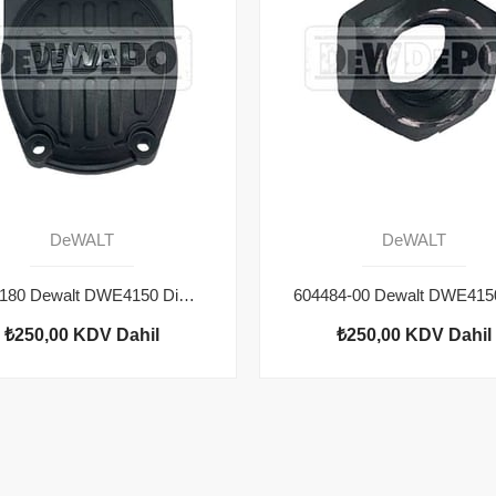
DeWALT
DeWALT
N116180 Dewalt DWE4150 Dişli Kutusu Kapağı
₺250,00
KDV Dahil
₺250,00
KDV Dahil