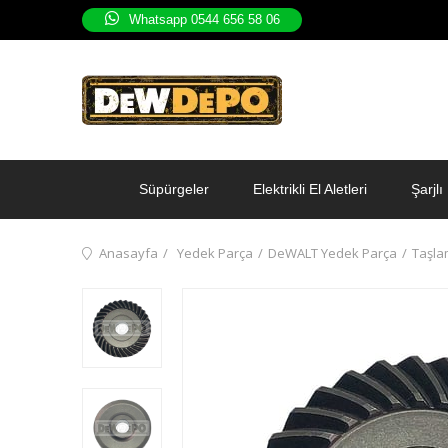
Whatsapp 0544 656 58 06
Süpürgeler
Elektrikli El Aletleri
Şarjlı 
Anasayfa
Yedek Parça
DeWALT Yedek Parça
Taşla