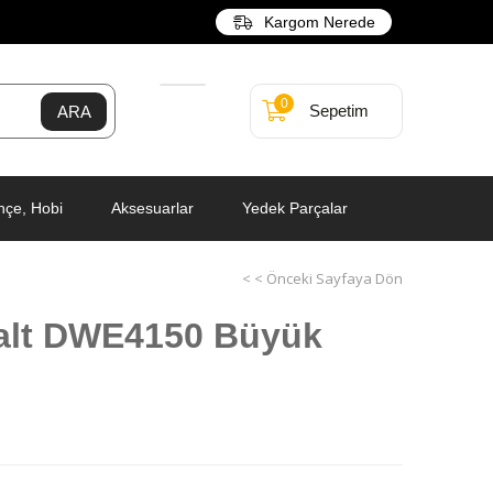
Kargom Nerede
0
Sepetim
hçe, Hobi
Aksesuarlar
Yedek Parçalar
< < Önceki Sayfaya Dön
alt DWE4150 Büyük