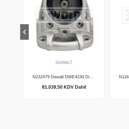
DeWALT
N232479 Dewalt DWE4150 Dişli Kutusu Seti
₺1.039,50
KDV Dahil