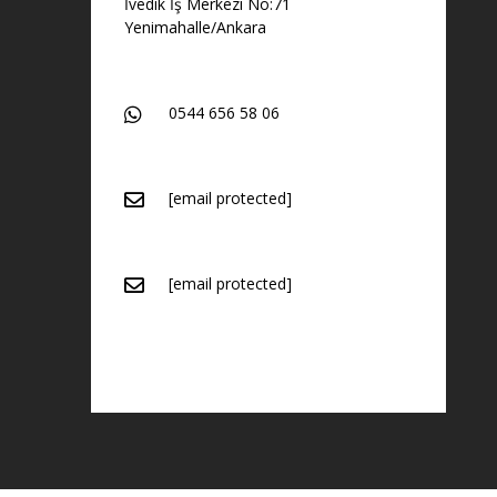
İvedik İş Merkezi No:71
Yenimahalle/Ankara
0544 656 58 06
[email protected]
[email protected]