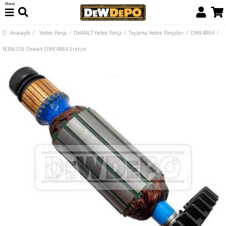
Menü
Anasayfa
Yedek Parça
DeWALT Yedek Parça
Taşlama Yedek Parçaları
DWE4884
N386326 Dewalt DWE4884 Endüvi