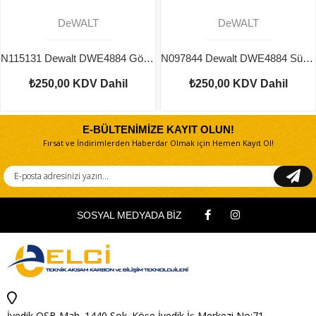
DeWALT
DeWALT
N115131 Dewalt DWE4884 Gövde
N097844 Dewalt DWE4884 Sürgü Düğme
₺250,00
KDV Dahil
₺250,00
KDV Dahil
E-BÜLTENİMİZE KAYIT OLUN!
Fırsat ve İndirimlerden Haberdar Olmak için Hemen Kayıt Ol!
SOSYAL MEDYADA BİZ
İvedik OSB Mah. 1440 Sok. Köşe İvedik İş Merkezi No:71