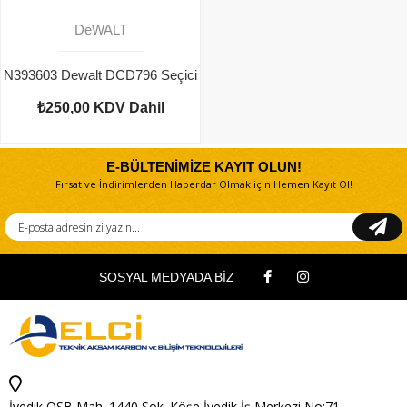
DeWALT
N393603 Dewalt DCD796 Seçici
₺250,00
KDV Dahil
E-BÜLTENİMİZE KAYIT OLUN!
Fırsat ve İndirimlerden Haberdar Olmak için Hemen Kayıt Ol!
SOSYAL MEDYADA BİZ
İvedik OSB Mah. 1440 Sok. Köşe İvedik İş Merkezi No:71