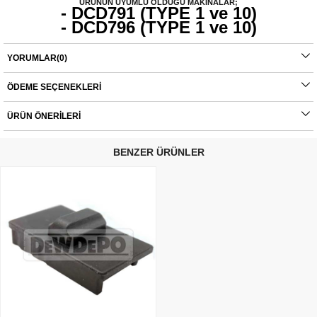
ÜRÜNÜN UYUMLU OLDUĞU MAKİNALAR;
- DCD791 (TYPE 1 ve 10)
- DCD796
(TYPE 1 ve 10)
YORUMLAR
(0)
Orijinal yedek parçalarda garanti durumu; yetkili servislerin haricinde yapılan
montajlarda ürünlerin iade veya değişim süreçleri bulunmamaktadır. Yedek
parçalar tamamı orijinal olup, fabrikadan çıkmadan kontrol edilmektedir. Yetkili
ÖDEME SEÇENEKLERI
servis haricinde yapılan montajlardan kaynaklı sorunlar tamamen müşteriye aittir.
Ürünlerin değişim süreçlerindeki kargo bedelleri müşteriye aittir.
ÜRÜN ÖNERILERI
BENZER ÜRÜNLER