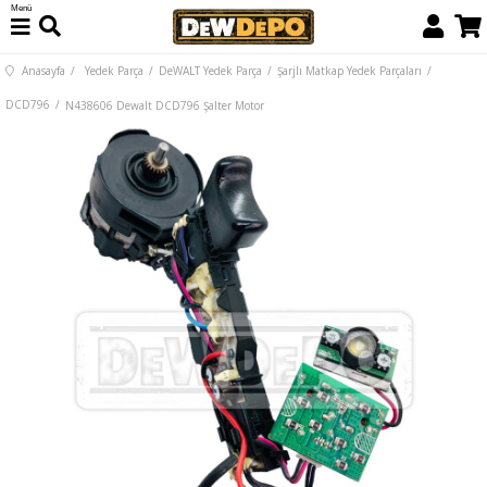
Menü
Anasayfa
Yedek Parça
DeWALT Yedek Parça
Şarjlı Matkap Yedek Parçaları
DCD796
N438606 Dewalt DCD796 Şalter Motor