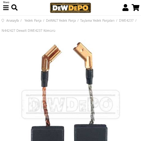
Menü
Anasayfa
Yedek Parça
DeWALT Yedek Parça
Taşlama Yedek Parçaları
DWE4237
N442427 Dewalt DWE4237 Kömürü