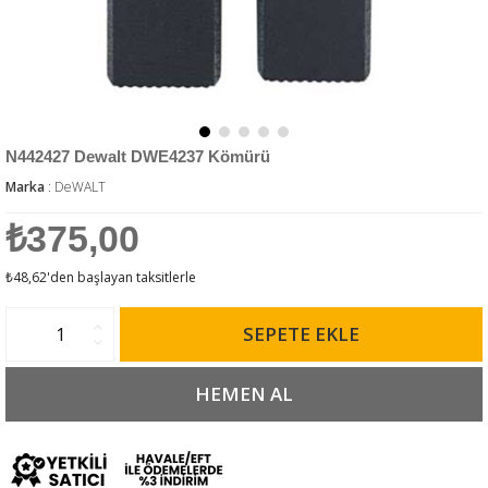
N442427 Dewalt DWE4237 Kömürü
Marka
:
DeWALT
₺375,00
₺48,62
'den başlayan taksitlerle