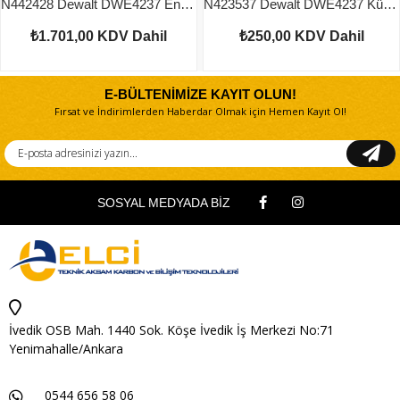
N442428 Dewalt DWE4237 Endüvi
N423537 Dewalt DWE4237 Küçük Dişli
₺1.701,00
KDV Dahil
₺250,00
KDV Dahil
E-BÜLTENİMİZE KAYIT OLUN!
Fırsat ve İndirimlerden Haberdar Olmak için Hemen Kayıt Ol!
SOSYAL MEDYADA BİZ
İvedik OSB Mah. 1440 Sok. Köşe İvedik İş Merkezi No:71
Yenimahalle/Ankara
0544 656 58 06