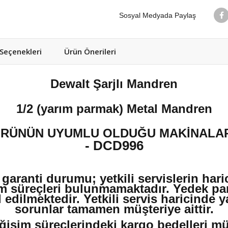
Sosyal Medyada Paylaş
eçenekleri
Ürün Önerileri
Dewalt Şarjlı Mandren
1/2 (yarım parmak) Metal Mandren
RÜNÜN UYUMLU OLDUĞU MAKİNALA
- DCD996
 garanti durumu; yetkili servislerin har
m süreçleri bulunmamaktadır. Yedek par
edilmektedir. Yetkili servis haricinde 
sorunlar tamamen müşteriye aittir.
ğişim süreçlerindeki kargo bedelleri müşt