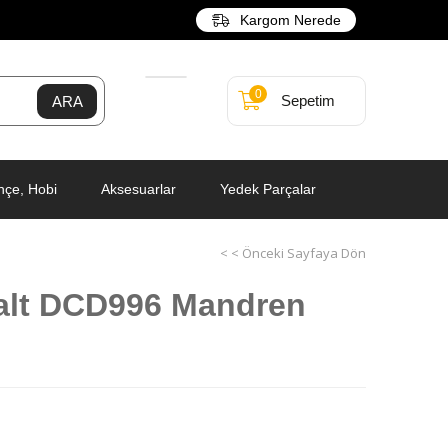
Kargom Nerede
0
Sepetim
hçe, Hobi
Aksesuarlar
Yedek Parçalar
< < Önceki Sayfaya Dön
alt DCD996 Mandren