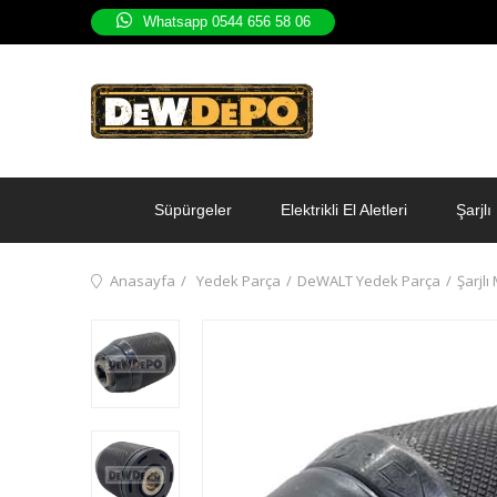
Whatsapp 0544 656 58 06
Süpürgeler
Elektrikli El Aletleri
Şarjlı 
Anasayfa
Yedek Parça
DeWALT Yedek Parça
Şarjl