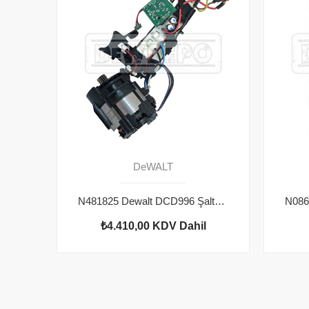
DeWALT
N481825 Dewalt DCD996 Şalter Motor Seti
₺4.410,00
KDV Dahil