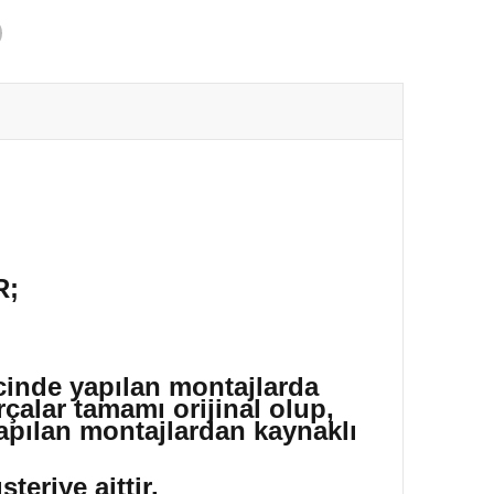
R;
icinde yapılan montajlarda
çalar tamamı orijinal olup,
yapılan montajlardan kaynaklı
eriye aittir.