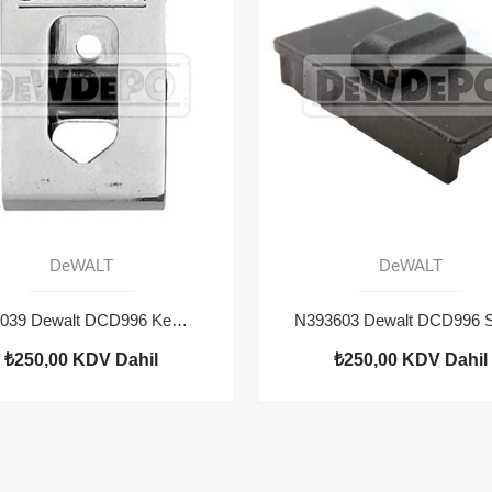
DeWALT
DeWALT
N086039 Dewalt DCD996 Kemer Kanca
N393603 Dewalt DCD996 S
₺250,00
KDV Dahil
₺250,00
KDV Dahil