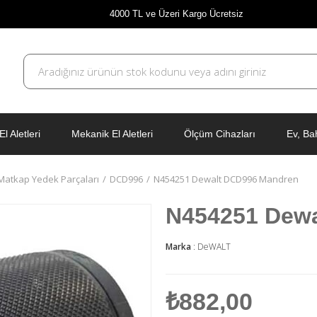
4000 TL ve Üzeri Kargo Ücretsiz
El Aletleri
Mekanik El Aletleri
Ölçüm Cihazları
Ev, Ba
ı Matkap Yedek Parçaları
DCD996
N454251 Dewalt DCD996 Mandren
N454251 Dew
Marka
:
DeWALT
₺882,00