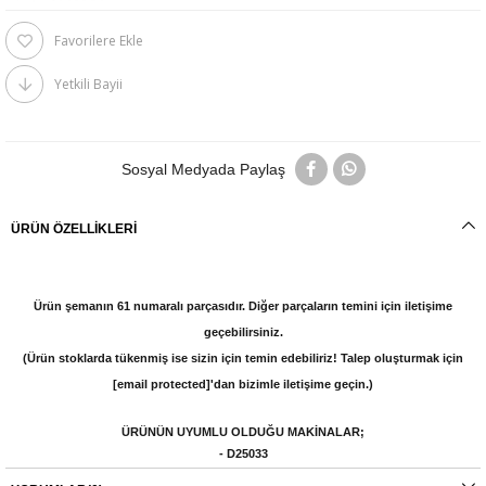
Favorilere Ekle
Yetkili Bayii
Sosyal Medyada Paylaş
ÜRÜN ÖZELLIKLERI
Ürün şemanın 61 numaralı parçasıdır. Diğer parçaların temini için iletişime
geçebilirsiniz.
(Ürün stoklarda tükenmiş ise sizin için temin edebiliriz! Talep oluşturmak için
[email protected]
'dan bizimle iletişime geçin.)
ÜRÜNÜN UYUMLU OLDUĞU MAKİNALAR;
- D25033
- D25133