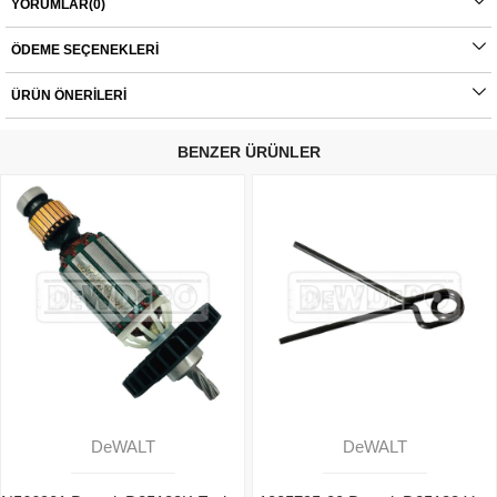
YORUMLAR
(0)
- D25134
- D25143
ÖDEME SEÇENEKLERI
- D25144
- D25263
ÜRÜN ÖNERILERI
Orijinal yedek parçalarda garanti durumu; yetkili servislerin haricinde yapılan
montajlarda ürünlerin iade veya değişim süreçleri bulunmamaktadır. Yedek
parçalar tamamı orijinal olup, fabrikadan çıkmadan kontrol edilmektedir. Yetkili
BENZER ÜRÜNLER
servis haricinde yapılan montajlardan kaynaklı sorunlar tamamen müşteriye aittir.
Ürünlerin değişim süreçlerindeki kargo bedelleri müşteriye aittir.
DeWALT
DeWALT