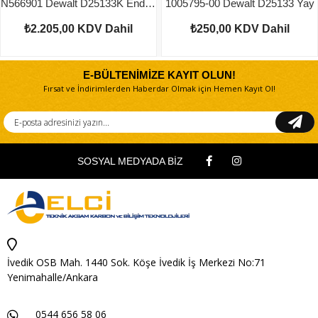
N566901 Dewalt D25133K Endüvi
1005795-00 Dewalt D25133 Yay
₺2.205,00
KDV Dahil
₺250,00
KDV Dahil
E-BÜLTENİMİZE KAYIT OLUN!
Fırsat ve İndirimlerden Haberdar Olmak için Hemen Kayıt Ol!
SOSYAL MEDYADA BİZ
İvedik OSB Mah. 1440 Sok. Köşe İvedik İş Merkezi No:71
Yenimahalle/Ankara
0544 656 58 06