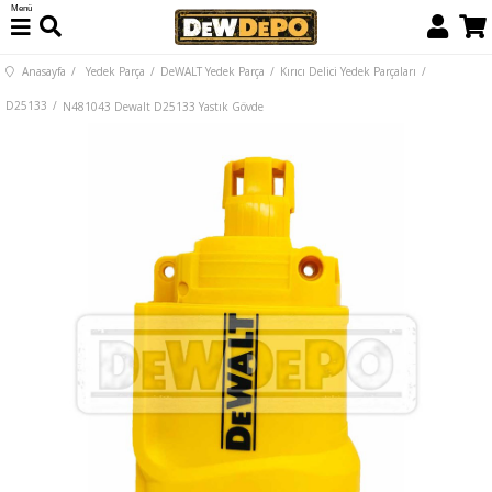
Menü
Anasayfa
Yedek Parça
DeWALT Yedek Parça
Kırıcı Delici Yedek Parçaları
D25133
N481043 Dewalt D25133 Yastık Gövde