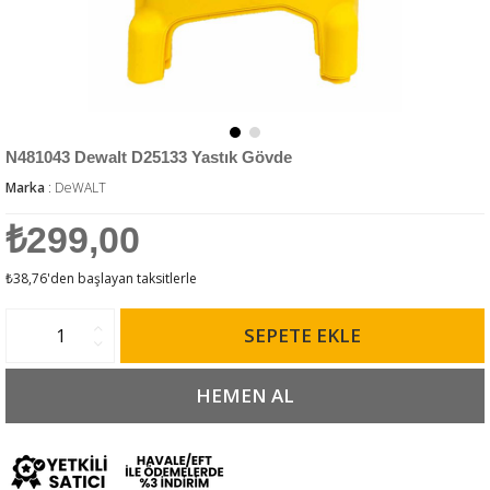
N481043 Dewalt D25133 Yastık Gövde
Marka
:
DeWALT
₺299,00
₺38,76
'den başlayan taksitlerle