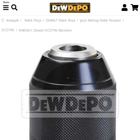
Menü
Anasayfa
Yedek Parça
DeWALT Yedek Parça
Şarjlı Matkap Yedek Parçaları
DCD796
N485661 Dewalt DCD796 Mandren