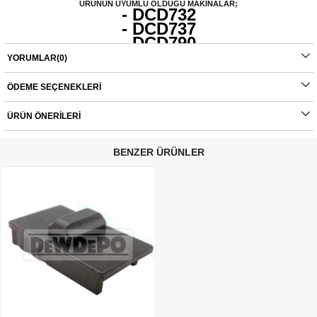
ÜRÜNÜN UYUMLU OLDUĞU MAKİNALAR;
- DCD732
- DCD737
- DCD790
- DCD791
YORUMLAR
(0)
- DCD795
- DCD796
ÖDEME SEÇENEKLERI
Orijinal yedek parçalarda garanti durumu; yetkili servislerin haricinde yapılan
ÜRÜN ÖNERILERI
montajlarda ürünlerin iade veya değişim süreçleri bulunmamaktadır. Yedek
parçalar tamamı orijinal olup, fabrikadan çıkmadan kontrol edilmektedir. Yetkili
servis haricinde yapılan montajlardan kaynaklı sorunlar tamamen müşteriye aittir.
BENZER ÜRÜNLER
Ürünlerin değişim süreçlerindeki kargo bedelleri müşteriye aittir.