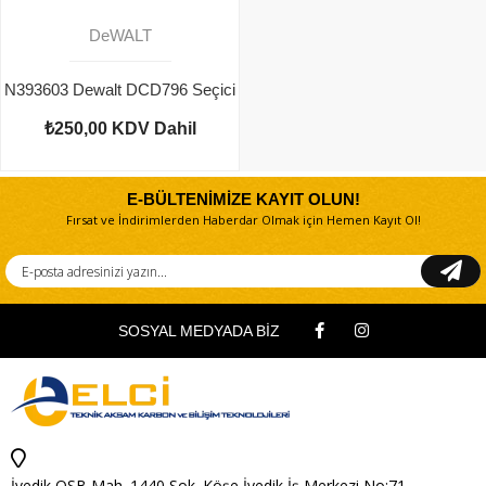
DeWALT
N393603 Dewalt DCD796 Seçici
₺250,00
KDV Dahil
E-BÜLTENİMİZE KAYIT OLUN!
Fırsat ve İndirimlerden Haberdar Olmak için Hemen Kayıt Ol!
SOSYAL MEDYADA BİZ
İvedik OSB Mah. 1440 Sok. Köşe İvedik İş Merkezi No:71