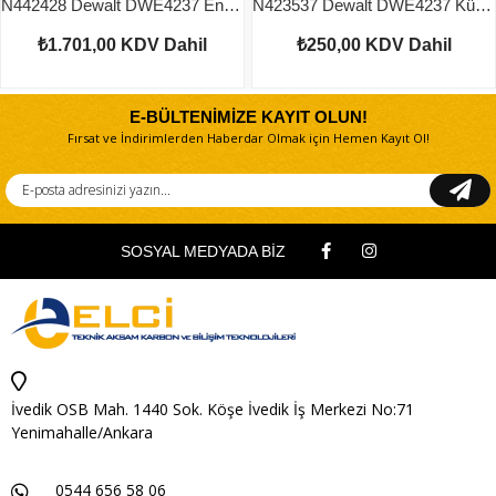
N442428 Dewalt DWE4237 Endüvi
N423537 Dewalt DWE4237 Küçük Dişli
₺1.701,00
KDV Dahil
₺250,00
KDV Dahil
E-BÜLTENİMİZE KAYIT OLUN!
Fırsat ve İndirimlerden Haberdar Olmak için Hemen Kayıt Ol!
SOSYAL MEDYADA BİZ
İvedik OSB Mah. 1440 Sok. Köşe İvedik İş Merkezi No:71
Yenimahalle/Ankara
0544 656 58 06