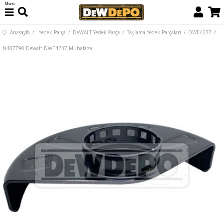
Menü
Anasayfa
Yedek Parça
DeWALT Yedek Parça
Taşlama Yedek Parçaları
DWE4237
N487790 Dewalt DWE4237 Muhafaza