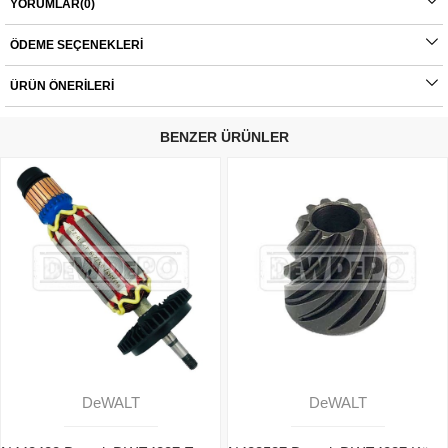
YORUMLAR
(0)
Orijinal yedek parçalarda garanti durumu; yetkili servislerin haricinde yapılan
montajlarda ürünlerin iade veya değişim süreçleri bulunmamaktadır. Yedek
parçalar tamamı orijinal olup, fabrikadan çıkmadan kontrol edilmektedir. Yetkili
ÖDEME SEÇENEKLERI
servis haricinde yapılan montajlardan kaynaklı sorunlar tamamen müşteriye aittir.
Ürünlerin değişim süreçlerindeki kargo bedelleri müşteriye aittir.
ÜRÜN ÖNERILERI
BENZER ÜRÜNLER
DeWALT
DeWALT