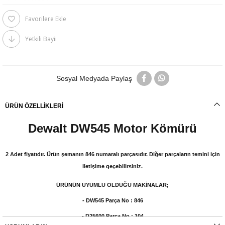
Favorilere Ekle
Yetkili Bayii
Sosyal Medyada Paylaş
ÜRÜN ÖZELLIKLERI
Dewalt DW545 Motor Kömürü
2 Adet fiyatıdır. Ürün şemanın 846 numaralı parçasıdır. Diğer parçaların temini için
iletişime geçebilirsiniz.
ÜRÜNÜN UYUMLU OLDUĞU MAKİNALAR;
- DW545 Parça No : 846
- D25600 Parça No : 104