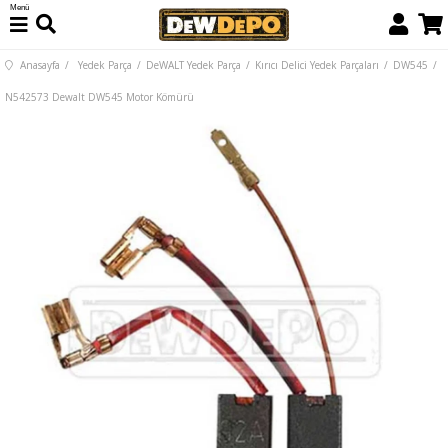
Menü
Anasayfa
Yedek Parça
DeWALT Yedek Parça
Kırıcı Delici Yedek Parçaları
DW545
N542573 Dewalt DW545 Motor Kömürü