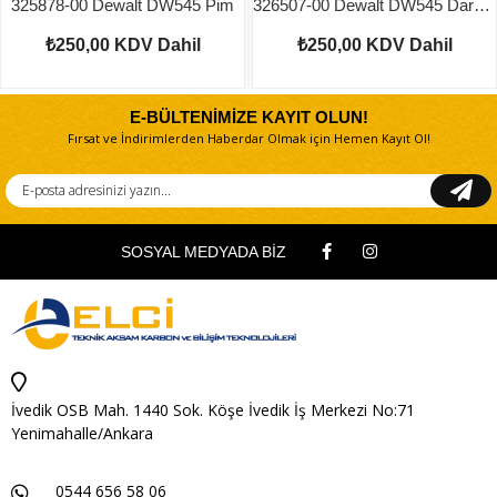
325878-00 Dewalt DW545 Pim
326507-00 Dewalt DW545 Darbe Kolu
₺250,00
KDV Dahil
₺250,00
KDV Dahil
E-BÜLTENİMİZE KAYIT OLUN!
Fırsat ve İndirimlerden Haberdar Olmak için Hemen Kayıt Ol!
SOSYAL MEDYADA BİZ
İvedik OSB Mah. 1440 Sok. Köşe İvedik İş Merkezi No:71
Yenimahalle/Ankara
0544 656 58 06