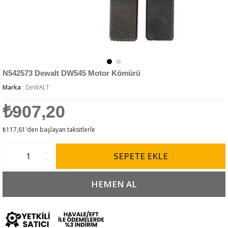
N542573 Dewalt DW545 Motor Kömürü
Marka
:
DeWALT
₺907,20
₺117,61
'den başlayan taksitlerle