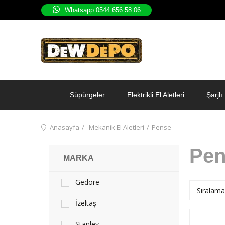
Whatsapp 0544 656 58 06
Süpürgeler
Elektrikli El Aletleri
Şarjlı 
Anasayfa
Mekanik El Aletleri
Pense
Pen
MARKA
Gedore
İzeltaş
Stanley