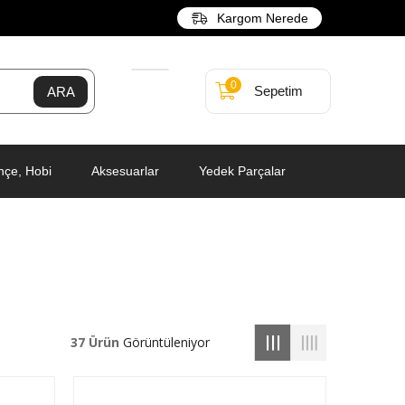
Kargom Nerede
0
Sepetim
hçe, Hobi
Aksesuarlar
Yedek Parçalar
37 Ürün