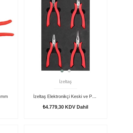
İzeltaş
İzeltaş Elektronikçi Keski ve Pense Seti 4 Parça
0 mm
₺4.779,30
KDV Dahil