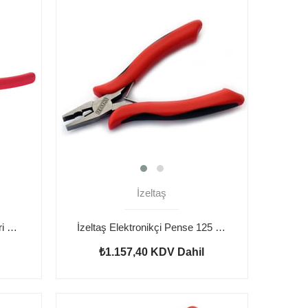
İzeltaş
İzeltaş İç Segman Pense Eğri 210 mm
İzeltaş Elektronikçi Pense 125 mm
₺1.157,40
KDV Dahil