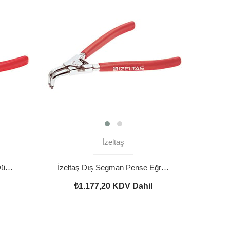
İzeltaş
İzeltaş Dış Segman Pense Düz 225 mm
İzeltaş Dış Segman Pense Eğri 125 mm
₺1.177,20
KDV Dahil