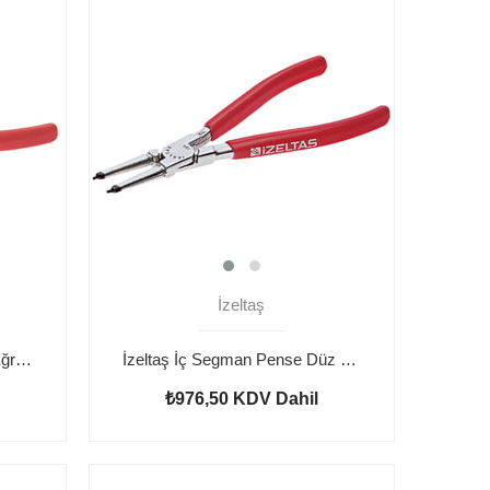
İzeltaş
İzeltaş Dış Segman Pense Eğri 210 mm
İzeltaş İç Segman Pense Düz 225 mm
₺976,50
KDV Dahil