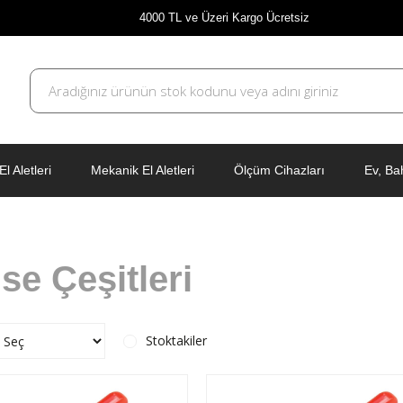
4000 TL ve Üzeri Kargo Ücretsiz
El Aletleri
Mekanik El Aletleri
Ölçüm Cihazları
Ev, Ba
se Çeşitleri
Stoktakiler