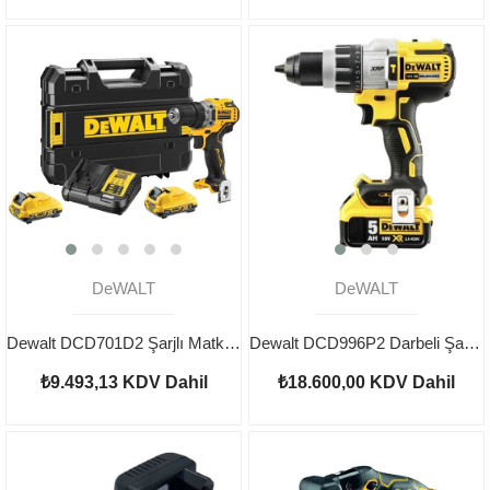
DeWALT
DeWALT
Dewalt DCD701D2 Şarjlı Matkap 12v 2.0 ah
Dewalt DCD996P2 Darbeli Şarjlı Matkap 18V 5Ah
₺9.493,13
KDV Dahil
₺18.600,00
KDV Dahil