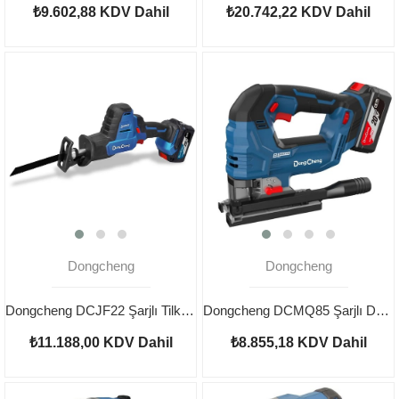
₺9.602,88
KDV Dahil
₺20.742,22
KDV Dahil
Dongcheng
Dongcheng
Dongcheng DCJF22 Şarjlı Tilki Kuyruğu 20V 4AH
Dongcheng DCMQ85 Şarjlı Dekupaj 20V 4AH
₺11.188,00
KDV Dahil
₺8.855,18
KDV Dahil