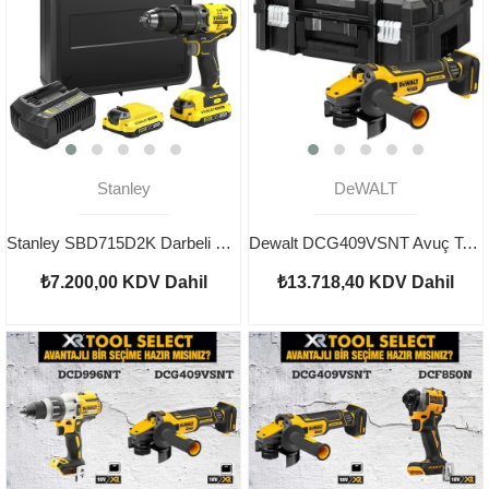
Stanley
DeWALT
Stanley SBD715D2K Darbeli Şarjlı Matkap
Dewalt DCG409VSNT Avuç Taşlama Aküsüz
₺7.200,00
KDV Dahil
₺13.718,40
KDV Dahil