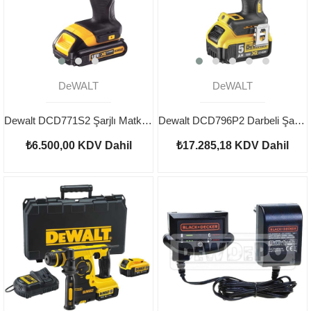
DeWALT
DeWALT
Dewalt DCD771S2 Şarjlı Matkap 18v
Dewalt DCD796P2 Darbeli Şarjlı Matkap 18V 5.0Ah
₺6.500,00
KDV Dahil
₺17.285,18
KDV Dahil