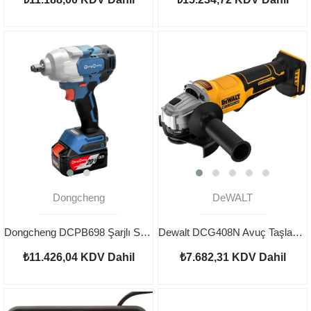
Dongcheng
DeWALT
Dongcheng DCPB698 Şarjlı Somun Sıkma 20V 5AH
Dewalt DCG408N Avuç Taşlama Aküsüz 18V 125mm
₺11.426,04
KDV Dahil
₺7.682,31
KDV Dahil