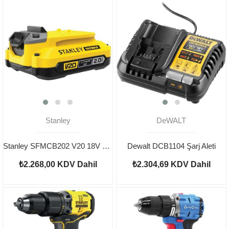
Stanley
DeWALT
Stanley SFMCB202 V20 18V 2Ah Yedek Akü
Dewalt DCB1104 Şarj Aleti
₺2.268,00
KDV Dahil
₺2.304,69
KDV Dahil