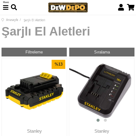
Menü
Anasayfa
Şarjlı El Aletleri
Şarjlı El Aletleri
Filtreleme
Sıralama
%13
İndirim
Stanley
Stanley