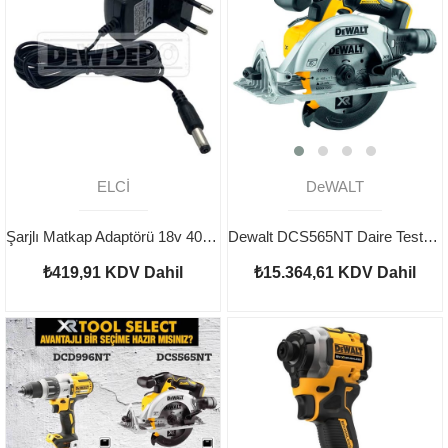
ELCİ
DeWALT
Şarjlı Matkap Adaptörü 18v 400 mA
Dewalt DCS565NT Daire Testere Kömürsüz Aküsüz
₺419,91
KDV Dahil
₺15.364,61
KDV Dahil