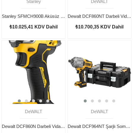
Stanley
DeWALT
Stanley SFMCH900B Aküsüz V20 Kırıcı Delici
Dewalt DCF860NT Darbeli Vidalama Kömürsüz Aküsüz
₺10.025,41
KDV Dahil
₺10.700,35
KDV Dahil
DeWALT
DeWALT
Dewalt DCF860N Darbeli Vidalama Kömürsüz Aküsüz
Dewalt DCF964NT Şarjlı Somun Sıkma