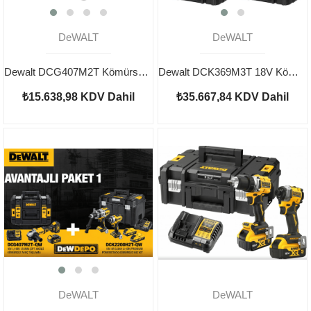
DeWALT
DeWALT
Dewalt DCG407M2T Kömürsüz Avuç Taşlama 18v 4.0Ah
Dewalt DCK369M3T 18V Kömürsüz 3x 4 Ah Akü 3'lü Makine Seti
₺15.638,98
KDV Dahil
₺35.667,84
KDV Dahil
DeWALT
DeWALT