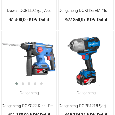
Dewalt DCB1102 Şarj Aleti
Dongcheng DCKIT35EM 4'lü Set Kırıcı Delici Matkap Darbeli Matkap Somun Sökme Taşlama 4.0 Ah
₺1.400,00
KDV Dahil
₺27.850,97
KDV Dahil
Dongcheng
Dongcheng
Dongcheng DCZC22 Kırıcı Delici 2.2J 20V 4.0Ah
Dongcheng DCPB1218 Şarjlı Somun Sıkma 20V 5AH
₺11.188,00
KDV Dahil
₺15.234,72
KDV Dahil