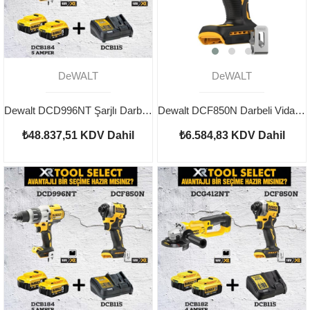
DeWALT
DeWALT
Dewalt DCD996NT Şarjlı Darbeli Vidalama ve DCS565NT Şarjlı Daire Testere
Dewalt DCF850N Darbeli Vidalama Kömürsüz Aküsüz
₺48.837,51
KDV Dahil
₺6.584,83
KDV Dahil