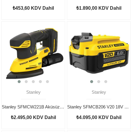
₺453,60
KDV Dahil
₺1.890,00
KDV Dahil
Stanley
Stanley
Stanley SFMCW221B Aküsüz V20 Zımpara Makinesi
Stanley SFMCB206 V20 18V 6Ah Yedek Akü
₺2.495,00
KDV Dahil
₺4.095,00
KDV Dahil