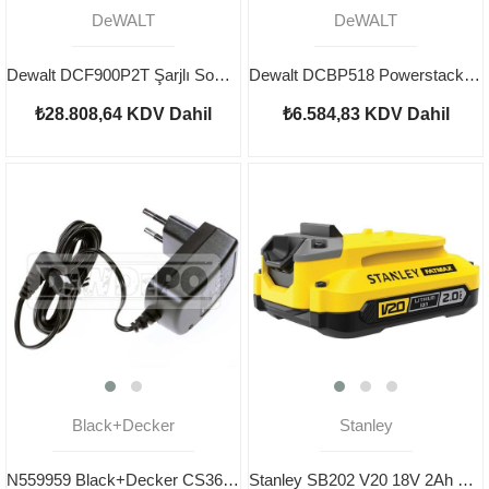
DeWALT
DeWALT
Dewalt DCF900P2T Şarjlı Somun Sıkma
Dewalt DCBP518 Powerstack Akü 18V 5.0 Ah
₺28.808,64
KDV Dahil
₺6.584,83
KDV Dahil
Black+Decker
Stanley
N559959 Black+Decker CS36BS Şarj Cihazı
Stanley SB202 V20 18V 2Ah Yedek Akü