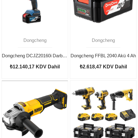
Dongcheng
Dongcheng
Dongcheng DCJZ20160i Darbeli Şarjlı Matkap 20V 4AH
Dongcheng FFBL 2040 Akü 4 Ah
₺12.140,17
KDV Dahil
₺2.618,47
KDV Dahil