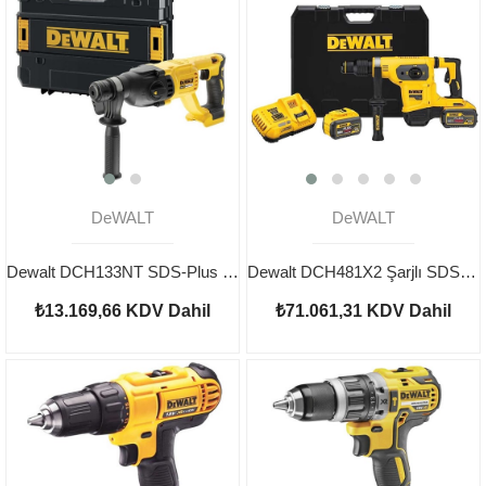
DeWALT
DeWALT
Dewalt DCH133NT SDS-Plus Kırıcı Delici Kömürsüz Aküsüz
Dewalt DCH481X2 Şarjlı SDS-Max Kırıcı Delici 54v
₺13.169,66
KDV Dahil
₺71.061,31
KDV Dahil