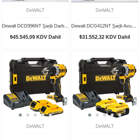
DeWALT
DeWALT
Dewalt DCD996NT Şarjlı Darbeli Vidalama ve DCF850N Şarjlı Darbeli Tornavida
Dewalt DCG412NT Şarjlı Avuç Taşlama Ve DCF850N Şarjlı Darbeli Tornavida
₺45.545,09
KDV Dahil
₺31.552,32
KDV Dahil
DeWALT
DeWALT