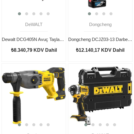
DeWALT
Dongcheng
Dewalt DCG405N Avuç Taşlama Aküsüz
Dongcheng DCJZ03-13 Darbeli Şarjlı Matkap 20V 4AH
₺8.340,79
KDV Dahil
₺12.140,17
KDV Dahil