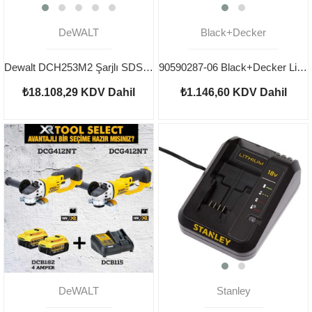
DeWALT
Black+Decker
Dewalt DCH253M2 Şarjlı SDS-Max Kırıcı Delici
90590287-06 Black+Decker Lithuim Şarj Cihazı
₺18.108,29
KDV Dahil
₺1.146,60
KDV Dahil
DeWALT
Stanley