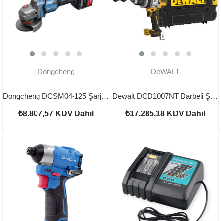
Dongcheng
DeWALT
Dongcheng DCSM04-125 Şarjlı Taşlama 20V 4AH
Dewalt DCD1007NT Darbeli Şarjlı Matkap 18V
₺8.807,57
KDV Dahil
₺17.285,18
KDV Dahil