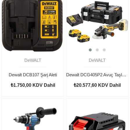
DeWALT
DeWALT
Dewalt DCB107 Şarj Aleti
Dewalt DCG405P2 Avuç Taşlama 18V 5AH
₺1.750,00
KDV Dahil
₺20.577,60
KDV Dahil