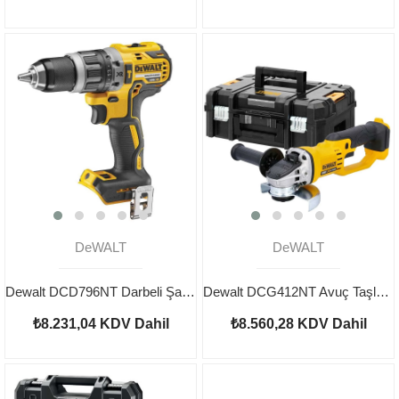
DeWALT
DeWALT
Dewalt DCD796NT Darbeli Şarjlı Matkap Aküsüz
Dewalt DCG412NT Avuç Taşlama Aküsüz
₺8.231,04
KDV Dahil
₺8.560,28
KDV Dahil