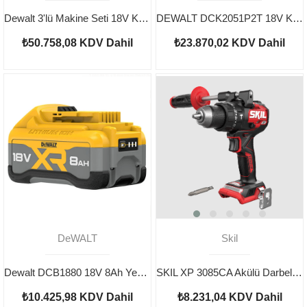
Dewalt 3'lü Makine Seti 18V Kömürsüz 2x4 Ah + 2x5 Ah Akü
DEWALT DCK2051P2T 18V Kömürsüz Makine Seti
₺50.758,08
KDV Dahil
₺23.870,02
KDV Dahil
DeWALT
Skil
Dewalt DCB1880 18V 8Ah Yedek Akü
SKIL XP 3085CA Akülü Darbeli Matkap Vidalama
₺10.425,98
KDV Dahil
₺8.231,04
KDV Dahil