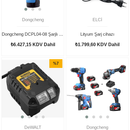
Dongcheng
ELCİ
Dongcheng DCPL04-08 Şarjlı Torklu Vidalama 12V 2Ah
Lityum Şarj cihazı
₺6.427,15
KDV Dahil
₺1.799,60
KDV Dahil
%7
İndirim
DeWALT
Dongcheng