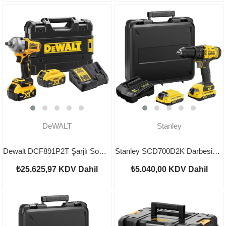
DeWALT
Stanley
Dewalt DCF891P2T Şarjlı Somun Sıkma 1/2"
Stanley SCD700D2K Darbesiz Şarjlı Matkap
₺25.625,97
KDV Dahil
₺5.040,00
KDV Dahil