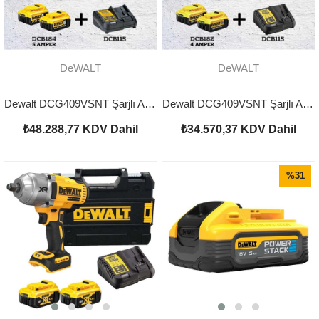
DeWALT
DeWALT
Dewalt DCG409VSNT Şarjlı Avuç Taşlama Ve DCD996NT Şarjlı Darbeli Vidalama
Dewalt DCG409VSNT Şarjlı Avuç Taşlama Ve DCF850N Şarjlı Darbeli Tornavida
₺48.288,77
KDV Dahil
₺34.570,37
KDV Dahil
%31
İndirim