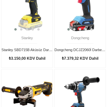
Stanley
Dongcheng
Stanley SBD715B Aküsüz Darbeli Kömürsüz Şarjlı Matkap
Dongcheng DCJZ2060İ Darbeli Şarjlı Matkap 20V 2AH
₺3.150,00
KDV Dahil
₺7.379,32
KDV Dahil