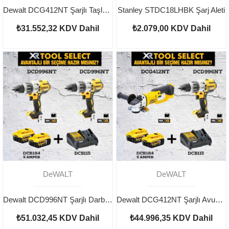
Dewalt DCG412NT Şarjlı Taşlama 2 adet
Stanley STDC18LHBK Şarj Aleti
₺31.552,32
KDV Dahil
₺2.079,00
KDV Dahil
DeWALT
DeWALT
Dewalt DCD996NT Şarjlı Darbeli Vidalama 2 adet
Dewalt DCG412NT Şarjlı Avuç Taşlama Ve DCD996NT Şarjlı Darbeli Vidalama
₺51.032,45
KDV Dahil
₺44.996,35
KDV Dahil