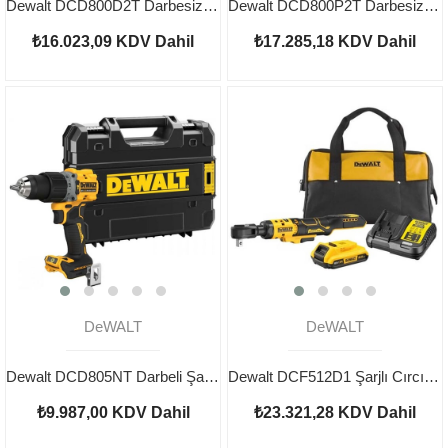
Dewalt DCD800D2T Darbesiz Şarjlı Matkap 18V 2.0AH
Dewalt DCD800P2T Darbesiz Şarjlı Matkap 18V 5.0AH
₺16.023,09
KDV Dahil
₺17.285,18
KDV Dahil
DeWALT
DeWALT
Dewalt DCD805NT Darbeli Şarjlı Matkap Aküsüz
Dewalt DCF512D1 Şarjlı Cırcırlı Somun Sıkma 1/2"
₺9.987,00
KDV Dahil
₺23.321,28
KDV Dahil