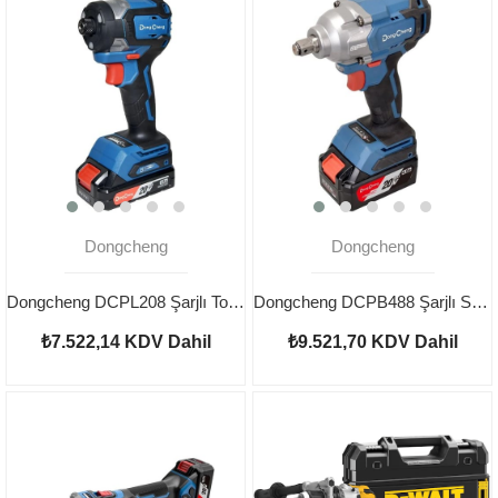
Dongcheng
Dongcheng
Dongcheng DCPL208 Şarjlı Torklu Vidalama 20V 2AH
Dongcheng DCPB488 Şarjlı Somun Sıkma 20V 4AH
₺7.522,14
KDV Dahil
₺9.521,70
KDV Dahil