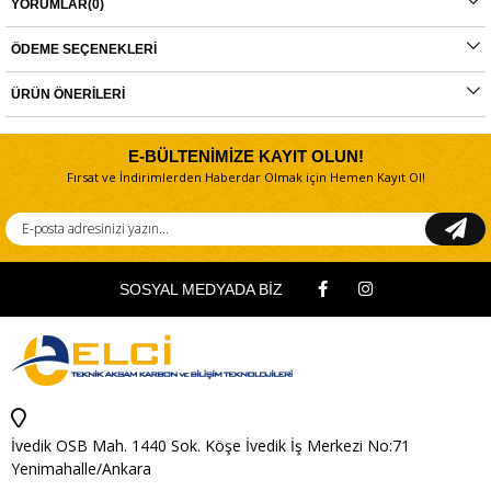
YORUMLAR
(0)
-
Motor Gücü : 300 Watt
-
Yüksüz Hız : 0-13000 titreşim/dakika
-
Titreşim Çapı : 2 mm
ÖDEME SEÇENEKLERI
-
Ped Ölçüsü : 125 mm
-
Tetik Tipi : Düğme
ÜRÜN ÖNERILERI
-
Toz Korumalı Tetik : Var
-
Toz Torbası : Var
-
Fren Fonksiyonu : Var
E-BÜLTENİMİZE KAYIT OLUN!
Fırsat ve İndirimlerden Haberdar Olmak için Hemen Kayıt Ol!
SOSYAL MEDYADA BİZ
İvedik OSB Mah. 1440 Sok. Köşe İvedik İş Merkezi No:71
Yenimahalle/Ankara