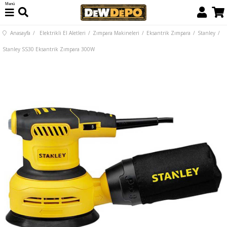
Menü
Anasayfa
Elektrikli El Aletleri
Zımpara Makineleri
Eksantrik Zımpara
Stanley
Stanley SS30 Eksantrik Zımpara 300W