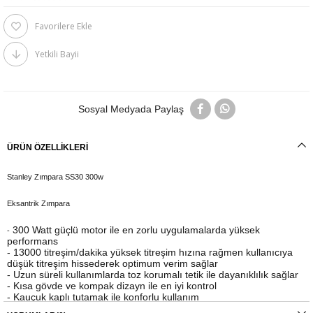
Favorilere Ekle
Yetkili Bayii
Sosyal Medyada Paylaş
ÜRÜN ÖZELLIKLERI
Stanley Zımpara SS30 300w
Eksantrik Zımpara
300 Watt güçlü motor ile en zorlu uygulamalarda yüksek
-
performans
-
13000 titreşim/dakika yüksek titreşim hızına rağmen kullanıcıya
düşük titreşim hissederek optimum verim sağlar
-
Uzun süreli kullanımlarda toz korumalı tetik ile dayanıklılık sağlar
-
Kısa gövde ve kompak dizayn ile en iyi kontrol
-
Kauçuk kaplı tutamak ile konforlu kullanım
-
Toz toplama Torbası ile temiz çalışma ortamı