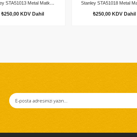
Stanley STA51013 Metal Matkap Ucu 2mm (2'li Paket)
₺250,00
KDV Dahil
₺250,00
KDV Dahil