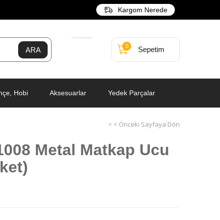
Kargom Nerede
0
Sepetim
hçe, Hobi
Aksesuarlar
Yedek Parçalar
< < Önceki Sayfaya Dön
1008 Metal Matkap Ucu
ket)