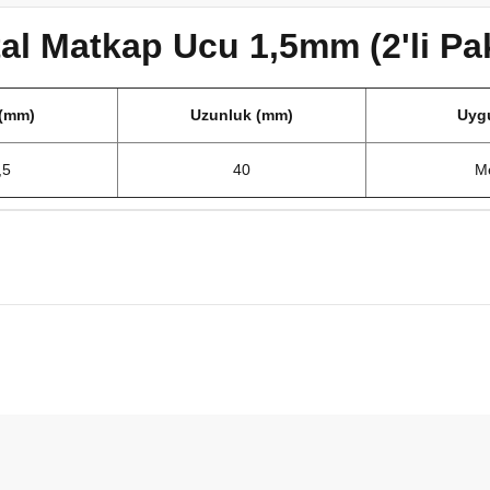
l Matkap Ucu 1,5mm (2'li Pa
(mm)
Uzunluk (mm)
Uyg
,5
40
Me