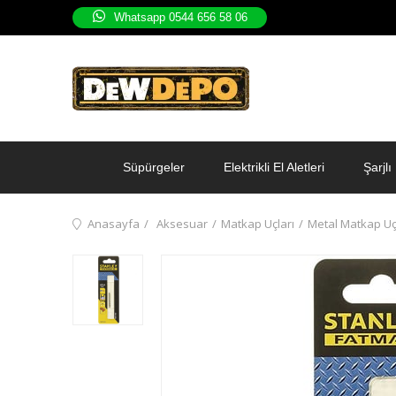
Whatsapp 0544 656 58 06
Süpürgeler
Elektrikli El Aletleri
Şarjlı 
Anasayfa
Aksesuar
Matkap Uçları
Metal Matkap Uç