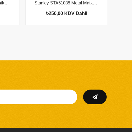
Stanley STA51018 Metal Matkap Ucu 2,5mm (2'li Paket)
Stanley STA51038 Metal Matkap Ucu 4mm (2'li Paket)
₺250,00
KDV Dahil