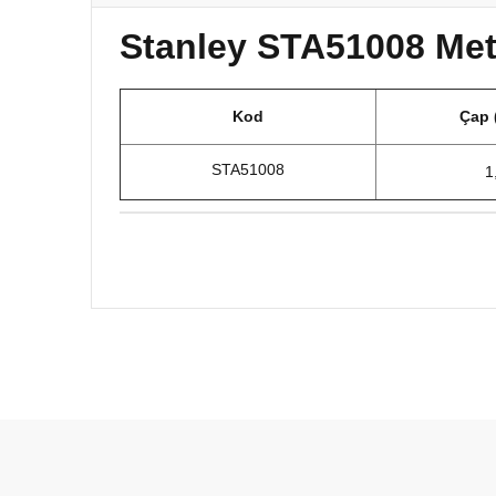
Stanley STA51008 Meta
Kod
Çap 
STA51008
1