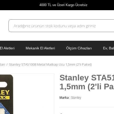
4000 TL ve Üzeri Kargo Ücretsiz
El Aletleri
Mekanik El Aletleri
Ölçüm Cihazları
Ev, Ba
ları
Stanley STA51008 Metal Matkap Ucu 1,5mm (2'li Paket)
Stanley STA5
1,5mm (2'li Pa
Marka
:
Stanley