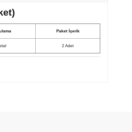
ket)
ulama
Paket İçerik
tal
2 Adet