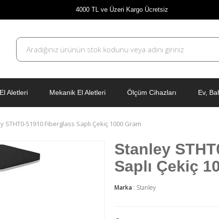
4000 TL ve Üzeri Kargo Ücretsiz
El Aletleri
Mekanik El Aletleri
Ölçüm Cihazları
Ev, Ba
y STHT0-51910 Fiberglass Saplı Çekiç 1000 Gram
Stanley STHT
Saplı Çekiç 1
Marka
:
Stanley