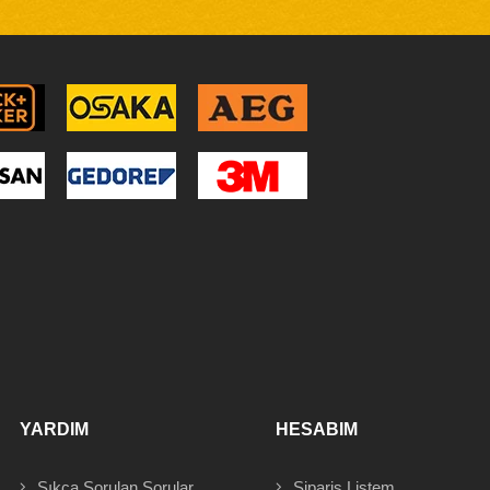
YARDIM
HESABIM
Sıkça Sorulan Sorular
Sipariş
Listem