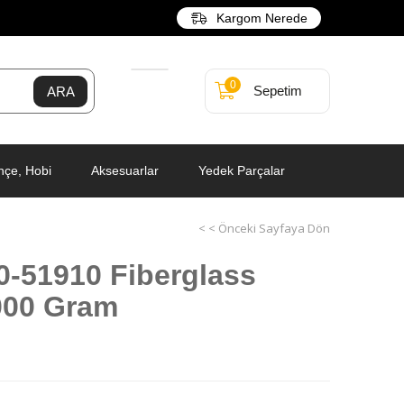
Kargom Nerede
0
Sepetim
hçe, Hobi
Aksesuarlar
Yedek Parçalar
< < Önceki Sayfaya Dön
0-51910 Fiberglass
000 Gram