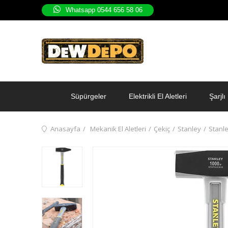
Whatsapp 0544 656 58 06
Süpürgeler
Elektrikli El Aletleri
Şarjlı 
Anasayfa
Mekanik El Aletleri
Çekiç
Stanley
Stanle