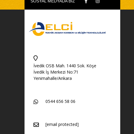
SOSYAL MEDYADA BİZ
İvedik OSB Mah. 1440 Sok. Köşe
İvedik İş Merkezi No:71
Yenimahalle/Ankara
0544 656 58 06
[email protected]