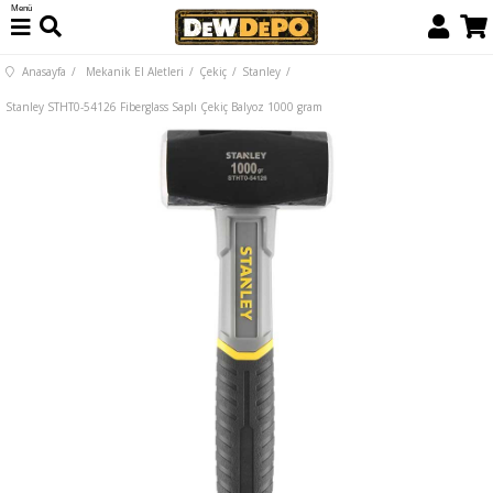
Menü
Anasayfa
Mekanik El Aletleri
Çekiç
Stanley
Stanley STHT0-54126 Fiberglass Saplı Çekiç Balyoz 1000 gram