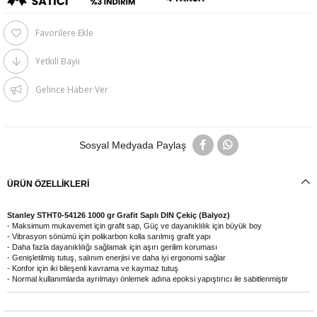
Favorilere Ekle
Yetkili Bayii
Gelince Haber Ver
Sosyal Medyada Paylaş
ÜRÜN ÖZELLIKLERI
Stanley STHT0-54126 1000 gr Grafit Saplı DIN Çekiç (Balyoz)
- Maksimum mukavemet için grafit sap, Güç ve dayanıklılık için büyük boy
- Vibrasyon sönümü için polikarbon kolla sarılmış grafit yapı
- Daha fazla dayanıklılığı sağlamak için aşırı gerilim koruması
- Genişletilmiş tutuş, salınım enerjisi ve daha iyi ergonomi sağlar
- Konfor için iki bileşenli kavrama ve kaymaz tutuş
- Normal kullanımlarda ayrılmayı önlemek adına epoksi yapıştırıcı ile sabitlenmiştir