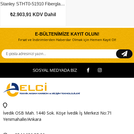
Stanley STHT0-51910 Fiberglass Saplı Çekiç 1000 Gram
₺2.903,91
KDV Dahil
E-BÜLTENİMİZE KAYIT OLUN!
Fırsat ve İndirimlerden Haberdar Olmak için Hemen Kayıt Ol!
SOSYAL MEDYADA BİZ
İvedik OSB Mah. 1440 Sok. Köşe İvedik İş Merkezi No:71
Yenimahalle/Ankara