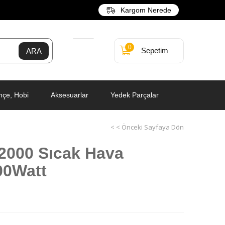
Kargom Nerede
0
Sepetim
hçe, Hobi
Aksesuarlar
Yedek Parçalar
< < Önceki Sayfaya Dön
2000 Sıcak Hava
00Watt