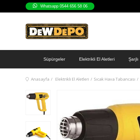
Whatsapp 0544 656 58 06
Süpürgeler
Elektrikli El Aletleri
Şarjlı 
Anasayfa
Elektrikli El Aletleri
Sıcak Hava Tabancası