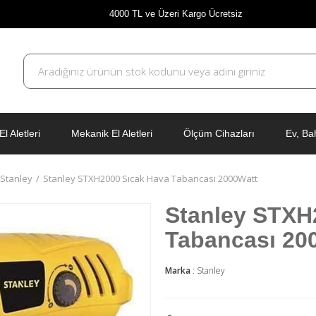
4000 TL ve Üzeri Kargo Ücretsiz
El Aletleri
Mekanik El Aletleri
Ölçüm Cihazları
Ev, Ba
Stanley
Stanley STXH2000 Sıcak Hava Tabancası 2000Watt
Stanley STXH
Tabancası 20
Marka
:
Stanley