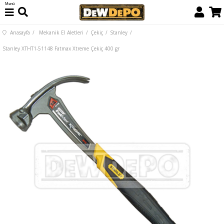
Menü
Anasayfa
Mekanik El Aletleri
Çekiç
Stanley
Stanley XTHT1-51148 Fatmax Xtreme Çekiç 400 gr