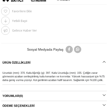
Favorilere Ekle
Yetkili Bayii
Gelince Haber Ver
Sosyal Medyada Paylaş
ÜRÜN ÖZELLIKLERI
Uzunluk (mm): 370. Kafa Ağırlığı (g): 397. Kafa Uzunluğu (mm): 155. Çeliğin zarar
görmesini azaltan sertleştirilmiş kafa kenarları ve kıvrımlar. Yüksek hassasiyet için %75
daha geniş vurma yüzeyi. Kol gerilimini azaltan hafif tasarım. Sağlamlık için %100 çelik.
YORUMLAR
(0)
ÖDEME SEÇENEKLERI