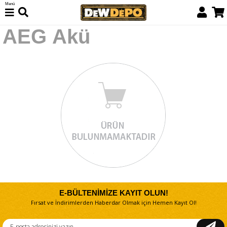
Menü
AEG Akü
E-BÜLTENİMİZE KAYIT OLUN!
Fırsat ve İndirimlerden Haberdar Olmak için Hemen Kayıt Ol!